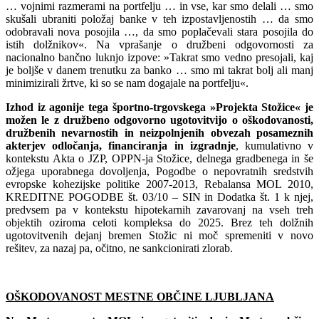
… vojnimi razmerami na portfelju … in vse, kar smo delali … smo
skušali ubraniti položaj banke v teh izpostavljenostih … da smo
odobravali nova posojila …, da smo poplačevali stara posojila do
istih dolžnikov«. Na vprašanje o družbeni odgovornosti za
nacionalno bančno luknjo izpove: »Takrat smo vedno presojali, kaj
je boljše v danem trenutku za banko … smo mi takrat bolj ali manj
minimizirali žrtve, ki so se nam dogajale na portfelju«.
Izhod iz agonije tega športno-trgovskega »Projekta Stožice« je
možen le z družbeno odgovorno ugotovitvijo o oškodovanosti,
družbenih nevarnostih in neizpolnjenih obvezah posameznih
akterjev odločanja, financiranja in izgradnje
, kumulativno v
kontekstu Akta o JZP, OPPN-ja Stožice, delnega gradbenega in še
ožjega uporabnega dovoljenja, Pogodbe o nepovratnih sredstvih
evropske kohezijske politike 2007-2013, Rebalansa MOL 2010,
KREDITNE POGODBE št. 03/10 – SIN in Dodatka št. 1 k njej,
predvsem pa v kontekstu hipotekarnih zavarovanj na vseh treh
objektih oziroma celoti kompleksa do 2025. Brez teh dolžnih
ugotovitvenih dejanj bremen Stožic ni moč spremeniti v novo
rešitev, za nazaj pa, očitno, ne sankcionirati zlorab.
OŠKODOVANOST MESTNE OBČINE LJUBLJANA