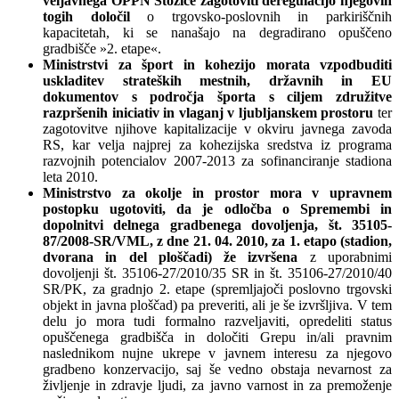
veljavnega OPPN Stožice zagotoviti deregulacijo njegovih
togih določil
o trgovsko-poslovnih in parkiriščnih
kapacitetah, ki se nanašajo na degradirano opuščeno
gradbišče »2. etape«.
Ministrstvi za šport in kohezijo morata vzpodbuditi
uskladitev strateških mestnih, državnih in EU
dokumentov s področja športa s ciljem združitve
razpršenih iniciativ in vlaganj v ljubljanskem prostoru
ter
zagotovitve njihove kapitalizacije v okviru javnega zavoda
RS, kar velja najprej za kohezijska sredstva iz programa
razvojnih potencialov 2007-2013 za sofinanciranje stadiona
leta 2010.
Ministrstvo za okolje in prostor mora v upravnem
postopku ugotoviti, da je odločba o Spremembi in
dopolnitvi delnega gradbenega dovoljenja, št. 35105-
87/2008-SR/VML, z dne 21. 04. 2010, za 1. etapo (stadion,
dvorana in del ploščadi) že izvršena
z uporabnimi
dovoljenji št. 35106-27/2010/35 SR in št. 35106-27/2010/40
SR/PK, za gradnjo 2. etape (spremljajoči poslovno trgovski
objekt in javna ploščad) pa preveriti, ali je še izvršljiva. V tem
delu jo mora tudi formalno razveljaviti, opredeliti status
opuščenega gradbišča in določiti Grepu in/ali pravnim
naslednikom nujne ukrepe v javnem interesu za njegovo
gradbeno konzervacijo, saj še vedno obstaja nevarnost za
življenje in zdravje ljudi, za javno varnost in za premoženje