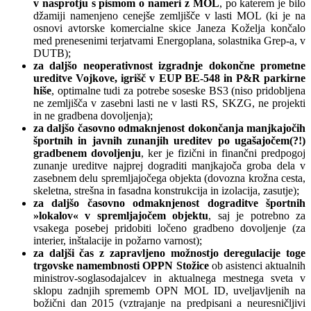
v nasprotju s pismom o nameri z MOL
, po katerem je bilo
džamiji namenjeno cenejše zemljišče v lasti MOL (ki je na
osnovi avtorske komercialne skice Janeza Koželja končalo
med prenesenimi terjatvami Energoplana, solastnika Grep-a, v
DUTB);
za daljšo neoperativnost izgradnje dokončne prometne
ureditve Vojkove, igrišč v EUP BE-548 in P&R parkirne
hiše
, optimalne tudi za potrebe soseske BS3 (niso pridobljena
ne zemljišča v zasebni lasti ne v lasti RS, SKZG, ne projekti
in ne gradbena dovoljenja);
za daljšo časovno odmaknjenost dokončanja manjkajočih
športnih in javnih zunanjih ureditev po ugašajočem(?!)
gradbenem dovoljenju
, ker je fizični in finančni predpogoj
zunanje ureditve najprej dograditi manjkajoča groba dela v
zasebnem delu spremljajočega objekta (dovozna krožna cesta,
skeletna, strešna in fasadna konstrukcija in izolacija, zasutje);
za daljšo časovno odmaknjenost dograditve športnih
»lokalov« v spremljajočem objektu
, saj je potrebno za
vsakega posebej pridobiti ločeno gradbeno dovoljenje (za
interier, inštalacije in požarno varnost);
za daljši čas z zapravljeno možnostjo deregulacije toge
trgovske namembnosti OPPN Stožice
ob asistenci aktualnih
ministrov-soglasodajalcev in aktualnega mestnega sveta v
sklopu zadnjih sprememb OPN MOL ID, uveljavljenih na
božični dan 2015 (vztrajanje na predpisani a neuresničljivi