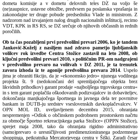
dometa komisije a v dometu delovnih teles DZ na voljo še
(ne)zaupnice, ustavne obtožbe, predvsem pa poslanska vprašanja in
zakonodajne ter druge pobude predsedniku Vlade in ministrom. Z
nadzorom nad izvajanjem nalog drugih nacionalnih inštitucij, recimo
VDT, KPK in RS RS, se DZ srečuje ob njihovih občasnih in rednih
poročilih.
Ob ta čas pozabljeni prvi predvolilni prevari 2006, ko je tandem
Janković-Koželj z nasiljem nad zdravo pametjo ljubljanskih
volilcev rok izvedbe Centra Stožice zastavil na leto 2008, ob
ključni predvolilni prevari 2010, s političnim PR-om nadgrajeni
v predvolilno prevaro na volitvah v DZ 2011, je ta trenutek
zavora izhoda iz te agonije predvolilna prevara 2014
. Uspelo
jima je ohraniti fikcijo, da je »ekonomsko jedro« njunega vodilnega
projekta št. 9 (nedokončani del spremljajočega objekta brez
likvidnih prihodkov) garant prodaje »najboljšega trgovskega centra«
in s tem garant poplačila oškodovanih podizvajalcev in dobaviteljev,
dokončanja manjkajočega športnega in javnega dela ter povrnitve
bankam in DUTB-ju sredstev vseslovenskih davkoplačevalcev. V
OPN MOL ID, uveljavljenem decembra 2015, ohranjata
nespremenjen »Odlok o občinskem podrobnem prostorskem načrtu
za območje Športno rekreacijskega parka Stožice« (OPPN Stožice),
sprejet maja 2008, tako da ohranjata rigidno administrativno
(samo)prevaro o uresničljivosti predimenzioniranega podzemnega
shoppinga, petkratnika Mercatorjevega centra v Šiški. Zaradi česar