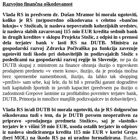
Razvojno finančna oškodovanost
Vlada RS in predvsem dr. Dušan Mramor bi morala ugotoviti,
koliko je RS (ne)posredno oškodovana s celotno »bančno
luknjo« v Stožicah, iz naslova nepovratnih kohezijskih sredstev,
iz naslova slabih zavarovanj 115 mio EUR kredita sedmih bank
in drugih kreditov v sklopu Projekta Stožic, z odpisi in s prenosi
dela terjatev bank v lasti RS na DUTB. Ministra za
gospodarski razvoj Zdravka Počivalška pa funkcija zavezuje
ugotoviti tudi škodo pri dobaviteljih in podizvajalcih Stožic s
posledicami na gospodarski razvoj regije in Slovenije
, ne pa da
DUTB skupaj z ministrom za finance ohranja iluzijo o trgovskem
prodajnem predmetu »v enem kosu«, iluzijo, da je prodaja možna
brez spremembe namembnosti, iluzijo, da lahko tak shopping
»preživi« sam sebe, kaj šele, da bi bil s presežki garant dograditve
tudi kapitalnih športnih in javnih kapacitet (predvsem pa iluzijo o
zadostnosti Grepove lastnine za profitabilno povrnitev terjatev bank,
DUTB, Primorja in množice manjših podizvajalcev in dobaviteljev).
Vlada RS in/ali DUTB bi morala ugotoviti, da je RS dolgoročno
oškodovana tudi s tem, da je DUTB povsem neoperativen za
pripravo »prodajnega predmeta Stožice«, saj je »lastnik«
terjatev le v višini 59 mio EUR, usoda ostalih terjatev in odpisov
iz naslova sindiciranega kredita 115 mio EUR v korist Grepa
(beri MOL) na škodo RS pa ni uradno formalizirana
. Banke,