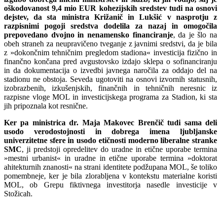
oškodovanost 9,4 mio EUR kohezijskih sredstev tudi na osnovi
dejstev, da sta ministra Križanič in Lukšić v nasprotju z
razpisnimi pogoji sredstva dodelila za nazaj in omogočila
prepovedano dvojno in nenamensko financiranje
, da je šlo na
obeh straneh za neupravičeno tveganje z javnimi sredstvi, da je bila
z »dokončnim tehničnim pregledom stadiona« investicija fizično in
finančno končana pred avgustovsko izdajo sklepa o sofinanciranju
in da dokumentacija o izvedbi javnega naročila za oddajo del na
stadionu ne obstoja. Seveda ugotoviti na osnovi izvornih statusnih,
izobrazbenih, izkušenjskih, finančnih in tehničnih neresnic iz
razpisne vloge MOL in investicijskega programa za Stadion, ki sta
jih pripoznala kot resnične.
Ker pa ministrica dr. Maja Makovec Brenčič tudi sama deli
usodo verodostojnosti in dobrega imena ljubljanske
univerzitetne sfere in usodo etičnosti moderno liberalne stranke
SMC
, ji predstoji opredelitev do uradne in etične uporabe termina
»mestni urbanist« in uradne in etične uporabe termina »doktorat
ahitekturnih znanosti« na strani identitete podžupana MOL, še toliko
pomembneje, ker je bila zlorabljena v kontekstu materialne koristi
MOL, ob Grepu fiktivnega investitorja nasedle investicije v
Stožicah.