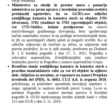
večje vrednosti.
Ministrstvo za okolje in prostor mora s pomočjo
ministrstva za javno upravo z izrednimi pravnimi sredstvi
preizkusiti ugotovitev, da so GURS-ove odločbe
zemljiškega katastra in katastra stavb za objekte 3701
(dvorana), 3702 (stadion) in 3703 (spremljajoči objekt),
vse 1735-Stožice, izdane protipravno
na osnovi
(neizvršenega) gradbenega dovoljenja, brez upoštevanja
načela materialne resnice in na podlagi neverodostojnih listin,
ki jih za spremljajoči objekt sploh ni mogoče izvršiti. Ko se
odločbe odpravijo ali izrečejo za nično, se odpravijo tudi
pravne posledice, ki so iz njih nastale, predvsem pa Dodatek
št. 1 h kreditni pogodbi z dne 17. 3. 2011, Pogodba o
odsvojitvi nepremičnin, Zemljiškoknjižni vpis (etažne)
lastninske pravice in Pogodba o zastavi nepremičnin Grepa.
Resnično stanje zemljiškega katastra in katastra stavb s
pravilno nomenklaturo rabe za vse tri objekte in njihove
dele, vključno za nerabne, se vzpostavi na osnovi Projekta
izvedenih del (PID), št. 6602, LUZ d.d. iz avgusta 2010
,
priloženega za pridobitev uporabnih dovoljenj objektov 1.
etape, zgrajenih iz naslova stavbnih pravic Grepa. Le-te so
predmet Pogodbe o zastavi stavbne pravice h Kreditni
pogodbi št. 03/10 sindiciranega kredita sedmih bank v višini
115 mio EUR z dne 5. 11. 2010.