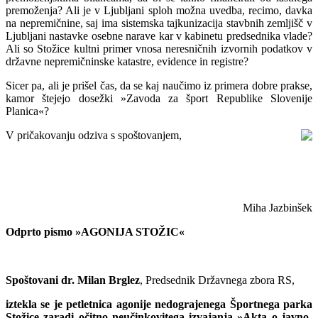
premoženja? Ali je v Ljubljani sploh možna uvedba, recimo, davka
na nepremičnine, saj ima sistemska tajkunizacija stavbnih zemljišč v
Ljubljani nastavke osebne narave kar v kabinetu predsednika vlade?
Ali so Stožice kultni primer vnosa neresničnih izvornih podatkov v
državne nepremičninske katastre, evidence in registre?
Sicer pa, ali je prišel čas, da se kaj naučimo iz primera dobre prakse,
kamor štejejo dosežki »Zavoda za šport Republike Slovenije
Planica«?
V pričakovanju odziva s spoštovanjem,
Miha Jazbinšek
Odprto pismo »AGONIJA STOŽIC«
Spoštovani dr. Milan Brglez
, Predsednik Državnega zbora RS,
iztekla se je petletnica agonije nedograjenega Športnega parka
Stožice zaradi očitno neučinkovitega izvajanja »Akta o javno-