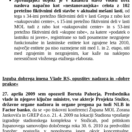
Spremljajoči objekt je v katastru stavb voden brez
naslova napačno kot »nestanovanjska« celota z 102
pretežno fiktivnimi deli stavbe v aktualni mešani lasti
, od
tega s 34-imi pretežno fiktivnimi deli v lasti Grepa z rabo kot
»nakupovalni center«, s 15-imi pretežno fiktivnimi deli v lasti
MOL tudi z rabo kot »nakupovalni center« in s 53-imi
pretežno fiktivnimi deli »skupne rabe«, za katere »podatek o
lastniku ni javen«, registrirane so tudi posamezne nezgrajene
funkcionalne in lastninske entitete kot zgrajene leta 2010,
največje entitete pa niso razmejene niti med 1. in 2. etapo, niti
med zgrajenim in nezgrajenim, kar kaže na naklepno
neresničnost vloženega etažnega elaborata.
Izguba dobrega imena Vlade RS, opustitev nadzora in »dobre
prakse«
27. aprila 2009 sem opozoril Boruta Pahorja, Predsednika
vlade in njegove ključne ministre, vse akterje Projekta Stožice,
državne organe nadzora in organe pregona pa tudi NLB in
Factor banko
, da se »po tiskovni konferenci Župana MOL Zorana
Jankovića in GREP d.o.o. 21. 4. 2009 na lokaciji Stadiona vprašanje
izgradnje stadionskega kompleksa v Stožicah, pod pritiskom
županovega samovoljno določenega roka 30. 6. 2010 za predvolilni
žogobrc, postavlja v popolnoma jasen okvir konceptualne,