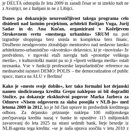
je DELTA odstopila že leta 2009 in zaradi česar se ni izteklo tudi ne
z Avstrijci, ne z Italijani in ne z Libijci.
Danes pa dokazujejo neuresničljivost takega programa celo
disidenti nad lastnim projektom, arhitekti Boštjan Vuga, Jurij
Sadar in dr. Ana Kučan, organizirani v Koželjevem
Strokovnem svetu »mestnega urbanista« SRUM
na poti
izgradnje shoppinga brez smisla in kompleksa brez financ.
Družbeno neodgovorno zlorabljajo mentorstvo nad nedavno lansko
arhitekturno-urbanistično »skvotrsko« delavnico, ki je »inovirala« že
predvideno, v trgovski etaži navrgla tudi »prototipe velikega
merila«, v kulturološki maniri pa so ji »športi velikega merila« ostali
neznanka. Vse v funkciji profesorske larpurlartistične reference na
mednarodni razstavi DEMO: POLIS – the democratization of public
space, marca na ALU v Berlinu!
Kako je »mesto svoje dobilo«, ker tako formalni kot dejanski
namen sindiciranega kredita Grepu naklepno ni bil dograditi
Stožice, pa dokazuje ekskluzivni pogovor Marka Jazbeca za
Odmeve »Nisem odgovoren za slaba posojila v NLB-ju« med
letoma 2009 in 2012
, ko je bil član uprave in predsednik kreditnega
odbora. Za dejansko priznanje naklepa 100 milijonskega
prečrpavanja kredita nazaj v banke in opustitve 115 milijonskih
zavarovanj do leta 2025 na strani sedmih bank, šteje besedje iz
NLB-agenta tega kredita: »se je naša uprava soočila v letu 2010 z