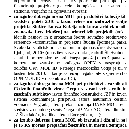
neprofitnimi sredstvi EU in RS pokrijemo primanjkljaj v
financiranju projekta« (na celoti kompleksa in ne samo na
stadionu, vključno na ogrevalni dvorani);
za izgubo dobrega imena MOL pri pridobitvi kohezijskih
sredstev poleti 2010 z lažno referenco izobrazbe vodje
projekta Stožice Janeza Koželja »doktorat arhitekturnih
znanosti«, brez izkušenj na primerljivih projektih
(nekaj
idejnih zasnov) in z urbanemu športu sovražno protipravno
referenco »urbanistična in projektna študija športnega parka
Svoboda z atletskim stadionom in gimnastično dvorano v
Ljubljani, 2010« (opustitev steze za rolanje okoli ŠP Svoboda
- kultni primer zlorabe političnega položaja podžupana za
komercialno »strokovno podlago« OPPN v nasprotju z
določili OPN MOL ID, katerega metodološki vodja je bil v
taistem letu 2010, in kar je za nazaj »legaliziral« s spremembo
OPN MOL ID v decembru 2015);
za izgubo dobrega imena MOL pri pridobitvi stvarnih ali
fiktivnih finančnih virov Grepu s strani več javnih in
zasebnih subjektov
izven finančne konstrukcije JZP in izven
sistema komunalnega prispevka (afera naturalnih cestnih
»donacij« Vegrada, afera prekanaliziranja DARS-MOL-ovih
sredstev z nepolnega šentviškega križišča z AC, afera direktor
JZ ŠL »Jakić«, hladilna afera »Energetika«, …);
za izgubo dobrega imena MOL ob izgradnji džamije, saj
je IS RS morala preplačati železniška in mestna zemljišča