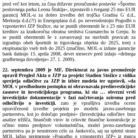
pred več kot letom, za časa državne proračunske postavke »Športno
poslovnega parka Leona Štuklja«, izpostavili s tveganji 25 mio EUR
garancij MOL-u za dobro izvedbo del trojčka Gradisa G d.d.,
Merkurja d.d.(?!) in Energoplana d.d. po neverodostojni Pogodbi o
vzpostavitvi JZP Stožice, sta se pustili obremeniti še s 25 mio EUR
kreditov za kratkoročna obratna sredstva Gramatechu in Grepu. In
se pustili obremeniti še z zavarovanji na stavbnih pravicah za
izgradnjo obeh športnih in trgovskega objekta do 2025, torej z
eksploatacijo vseh treh do 2025 (značilno, MOL-u izdane garancije
bank datirajo 15. aprila 2008, devet mesecev pred izdajo »delnega
gradbenega dovoljenja« 27. 1. 2009).
22. septembra 2009 je MF, Direktorat za javno premoženje
opravil Pregled Akta o JZP za projekt Stadion Stožice z vidika
sprejetja odločitve za JZP in izbire modela ter ugotovil, »da
MOL v predhodnem postopku ni obravnavala predinvesticijske
zasnove in investicijskega programa, ki sta … obvezni vrsti
investicijske dokumentacije v fazi načrtovanja oziroma pred
odločitvijo o investiciji
, zato je vprašljiva izvedba ocene
upravičenosti izvedbe projekta po modelu javno-zasebnega
partnerstva, kot jo določajo predpisi« (Investicijska odločitev brez
analize tržišča, finančnih virov in celovite finančne konstrukcije je
očitno mimo predpisov voluntaristična, model javno-zasebnega
partnerstva pa je neustrezen celo za Jankovića, saj na spletni strani
MOL lažno preimenuje »Pogodbo o vzpostavitvi JZP« iz marca