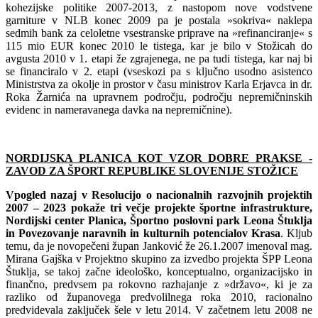
kohezijske politike 2007-2013, z nastopom nove vodstvene
garniture v NLB konec 2009 pa je postala »sokriva« naklepa
sedmih bank za celoletne vsestranske priprave na »refinanciranje« s
115 mio EUR konec 2010 le tistega, kar je bilo v Stožicah do
avgusta 2010 v 1. etapi že zgrajenega, ne pa tudi tistega, kar naj bi
se financiralo v 2. etapi (vseskozi pa s ključno usodno asistenco
Ministrstva za okolje in prostor v času ministrov Karla Erjavca in dr.
Roka Žarnića na upravnem področju, področju nepremičninskih
evidenc in nameravanega davka na nepremičnine).
NORDIJSKA PLANICA KOT VZOR DOBRE PRAKSE -
ZAVOD ZA ŠPORT REPUBLIKE SLOVENIJE STOŽICE
Vpogled nazaj v Resolucijo o nacionalnih razvojnih projektih
2007 – 2023 pokaže tri večje projekte športne infrastrukture,
Nordijski center Planica, Športno poslovni park Leona Štuklja
in Povezovanje naravnih in kulturnih potencialov Krasa
. Kljub
temu, da je novopečeni župan Janković že 26.1.2007 imenoval mag.
Mirana Gajška v Projektno skupino za izvedbo projekta ŠPP Leona
Štuklja, se takoj začne ideološko, konceptualno, organizacijsko in
finančno, predvsem pa rokovno razhajanje z »državo«, ki je za
razliko od županovega predvolilnega roka 2010, racionalno
predvidevala zaključek šele v letu 2014. V začetnem letu 2008 ne