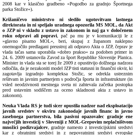
2008 kar v klasično gradbeno »Pogodbo za gradnjo Športnega
parka Stožice«).
Križaničevo ministrstvo ni sledilo ugotovitvam lastnega
direktorata in ni speljalo uradnega opozorila MS MOL, da Akt
o JZP ni v skladu z ustavo in zakonom in naj ga v določenem
roku odpravi ali popravi
, pač pa mu je v komunikaciji le z
»glavno pisarno MOL«, beri, skupaj z županom naklepno
onemogočilo predlagani preustroj ali odpravo Akta o JZP, čeprav je
vlada tačas sama uporabila »dobro prakso« za podoben primer in
24. 6. 2009 ustanovila Zavod za šport Republike Slovenije Planica.
Minister in vlada sta se torej že 2009 z opustitvijo dolžnega nadzora
odločila, da je nezakoniti model JZP tisti statusni in finančni okvir, ki
zagotavlja izgradnjo kompleksa Stožic, se odrekla ustreznim
rešitvam in javnim partnerjem s področja športa in infrastrukture (in
vsled neodzivnosti mestnega sveta ni zahtevala začetka postopka
pred ustavnim sodiščem za oceno skladnosti akta z ustavo in
zakonom).
Neuka Vlada RS je tudi sicer opustila nadzor nad eksploatacijo
javnih sredstev v okviru zakonodaje javnih financ in javno
zasebnega partnerstva, bila pasivni opazovalec gradnje ene
največjih investicij v Sloveniji z MOL-Grepovim neplačništvom
množici podizvajalcev
, gradnje namesto z investicijskimi sredstvi
kar z obratnimi sredstvi in z nepovratnimi sredstvi evropske