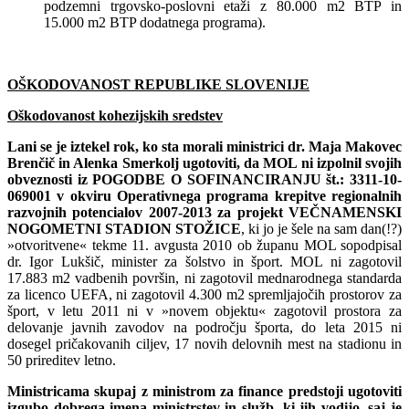
podzemni trgovsko-poslovni etaži z 80.000 m2 BTP in
15.000 m2 BTP dodatnega programa).
OŠKODOVANOST REPUBLIKE SLOVENIJE
Oškodovanost kohezijskih sredstev
Lani se je iztekel rok, ko sta morali ministrici dr. Maja Makovec
Brenčič in Alenka Smerkolj ugotoviti, da MOL ni izpolnil svojih
obveznosti iz POGODBE O SOFINANCIRANJU št.: 3311-10-
069001 v okviru Operativnega programa krepitve regionalnih
razvojnih potencialov 2007-2013 za projekt VEČNAMENSKI
NOGOMETNI STADION STOŽICE
, ki jo je šele na sam dan(!?)
»otvoritvene« tekme 11. avgusta 2010 ob županu MOL sopodpisal
dr. Igor Lukšič, minister za šolstvo in šport. MOL ni zagotovil
17.883 m2 vadbenih površin, ni zagotovil mednarodnega standarda
za licenco UEFA, ni zagotovil 4.300 m2 spremljajočih prostorov za
šport, v letu 2011 ni v »novem objektu« zagotovil prostora za
delovanje javnih zavodov na področju športa, do leta 2015 ni
dosegel pričakovanih ciljev, 17 novih delovnih mest na stadionu in
50 prireditev letno.
Ministricama skupaj z ministrom za finance predstoji ugotoviti
izgubo dobrega imena ministrstev in služb, ki jih vodijo, saj je