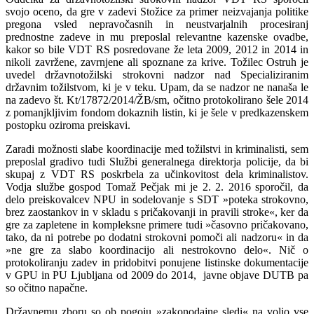
svojo oceno, da gre v zadevi Stožice za primer neizvajanja politike
pregona vsled nepravočasnih in neustvarjalnih procesiranj
prednostne zadeve in mu preposlal relevantne kazenske ovadbe,
kakor so bile VDT RS posredovane že leta 2009, 2012 in 2014 in
nikoli zavržene, zavrnjene ali spoznane za krive. Tožilec Ostruh je
uvedel državnotožilski strokovni nadzor nad Specializiranim
državnim tožilstvom, ki je v teku. Upam, da se nadzor ne nanaša le
na zadevo št. Kt/17872/2014/ŽB/sm, očitno protokolirano šele 2014
z pomanjkljivim fondom dokaznih listin, ki je šele v predkazenskem
postopku oziroma preiskavi.
Zaradi možnosti slabe koordinacije med tožilstvi in kriminalisti, sem
preposlal gradivo tudi Službi generalnega direktorja policije, da bi
skupaj z VDT RS poskrbela za učinkovitost dela kriminalistov.
Vodja službe gospod Tomaž Pečjak mi je 2. 2. 2016 sporočil, da
delo preiskovalcev NPU in sodelovanje s SDT »poteka strokovno,
brez zaostankov in v skladu s pričakovanji in pravili stroke«, ker da
gre za zapletene in kompleksne primere tudi »časovno pričakovano,
tako, da ni potrebe po dodatni strokovni pomoči ali nadzoru« in da
»ne gre za slabo koordinacijo ali nestrokovno delo«. Nič o
protokoliranju zadev in pridobitvi ponujene listinske dokumentacije
v GPU in PU Ljubljana od 2009 do 2014, javne objave DUTB pa
so očitno napačne.
Državnemu zboru so ob pogoju »zakonodajne sledi« na voljo vse