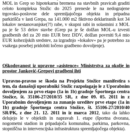
MOL in Grep so hipotekarna bremena na stavbnih pravicah graditi
celoto kompleksa Stožic do 2025 prenesle le na nedograjene
trgovsko-poslovne dele spremljajočega objekta in pripadna
parkirišča v lasti Grepa, na 141.000 m2 fiktivno deklariranih kot 34
lokalov nestanovanjske(?!) rabe, v skupni rabi in solastnini z MOL
pa je še 53 delov stavbe (Grep pa je še dolžan MOL-u izvesti
gradbenih del za 20 mio EUR brez DDV, dolžan povrniti 9,4 mio
EUR kohezijskih sredstev, za izgradnjo »lokalov« pa je potrebno za
vsakega posebej pridobiti ločeno gradbeno dovoljenje).
Oškodovanost iz upravne »asistence« Ministrstva za okolje in
prostor Janković-Grepovi gradbeni ihti
Upravno-pravno se škoda na Projektu Stožice manifestira s
tem, da današnji uporabniki Stožic razpolagajo le z Uporabnim
dovoljenjem za prvo etapo (1a in 1b) gradnje Športnega centra
Stožice, št. 35106-27/2010/35 SR, z dne 09. 05. 2011 in z
Uporabnim dovoljenjem za zunanjo ureditev prve etape (1a in
1b) gradnje Športnega centra Stožice, št. 35106-27/2010/40
SR/PK, z dne 21. 12. 2011 in iz marca 2012
, tako da lahko
delujejo le v objektih in napravah 1. etape (športna dvorana,
nogometni stadion in pripadajoča komunalna, parkirna, parkovna,
stopniščna in intervencijska infrastruktura spremljajočega objekta).