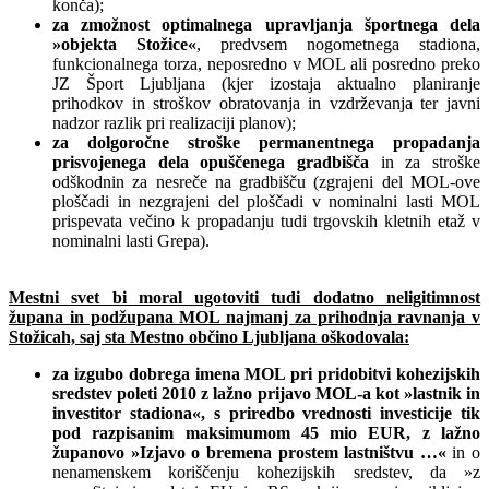
konča);
za zmožnost optimalnega upravljanja športnega dela
»objekta Stožice«
, predvsem nogometnega stadiona,
funkcionalnega torza, neposredno v MOL ali posredno preko
JZ Šport Ljubljana (kjer izostaja aktualno planiranje
prihodkov in stroškov obratovanja in vzdrževanja ter javni
nadzor razlik pri realizaciji planov);
za dolgoročne stroške permanentnega propadanja
prisvojenega dela opuščenega gradbišča
in za stroške
odškodnin za nesreče na gradbišču (zgrajeni del MOL-ove
ploščadi in nezgrajeni del ploščadi v nominalni lasti MOL
prispevata večino k propadanju tudi trgovskih kletnih etaž v
nominalni lasti Grepa).
Mestni svet bi moral ugotoviti tudi dodatno neligitimnost
župana in podžupana MOL najmanj za prihodnja ravnanja v
Stožicah, saj sta Mestno občino Ljubljana oškodovala:
za izgubo dobrega imena MOL pri pridobitvi kohezijskih
sredstev poleti 2010 z lažno prijavo MOL-a kot »lastnik in
investitor stadiona«, s priredbo vrednosti investicije tik
pod razpisanim maksimumom 45 mio EUR, z lažno
županovo »Izjavo o bremena prostem lastništvu …«
in o
nenamenskem koriščenju kohezijskih sredstev, da »z