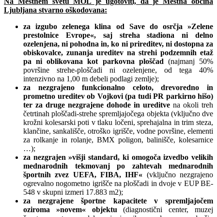
Na Mestnem svetu MOL je ugotoviti, da je Mestna občina
Ljubljana stvarno oškodovana:
za izgubo zelenega klina od Save do osrčja »Zelene
prestolnice Evrope«, saj streha stadiona ni delno
ozelenjena, ni pohodna in, ko ni prireditev, ni dostopna za
obiskovalce, zunanja ureditev na strehi podzemnih etaž
pa ni oblikovana kot parkovna ploščad
(najmanj 50%
površine strehe-ploščadi ni ozelenjene, od tega 40%
intenzivno na 1,00 m debeli podlagi zemlje);
za nezgrajeno funkcionalno celoto, drevoredno in
prometno ureditev ob Vojkovi (pa tudi PR parkirno hišo)
ter za druge nezgrajene dohode in ureditve
na okoli treh
četrtinah ploščadi-strehe spremljajočega objekta (vključno dve
krožni kolesarski poti v tlaku ločeni, sprehajalna in trim steza,
klančine, sankališče, otroško igrišče, vodne površine, elementi
za rolkanje in rolanje, BMX poligon, balinišče, kolesarnice
…);
za nezgrajen »višji standard, ki omogoča izvedbo velikih
mednarodnih tekmovanj po zahtevah mednarodnih
športnih zvez UEFA, FIBA, IHF«
(vključno nezgrajeno
ogrevalno nogometno igrišče na ploščadi in dvoje v EUP BE-
548 v skupni izmeri 17.883 m2);
za nezgrajene športne kapacitete v spremljajočem
oziroma »novem« objektu
(diagnostični center, muzej