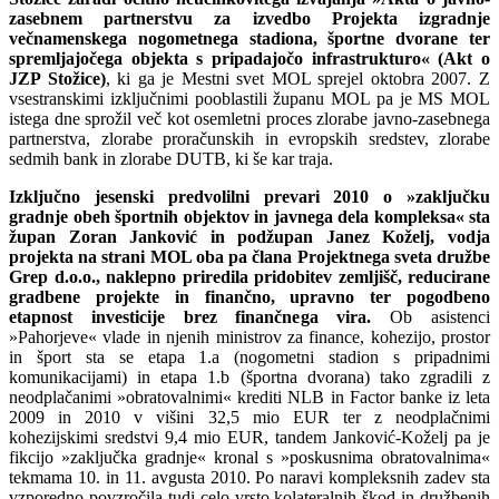
zasebnem partnerstvu za izvedbo Projekta izgradnje
večnamenskega nogometnega stadiona, športne dvorane ter
spremljajočega objekta s pripadajočo infrastrukturo« (Akt o
JZP Stožice)
, ki ga je Mestni svet MOL sprejel oktobra 2007. Z
vsestranskimi izključnimi pooblastili županu MOL pa je MS MOL
istega dne sprožil več kot osemletni proces zlorabe javno-zasebnega
partnerstva, zlorabe proračunskih in evropskih sredstev, zlorabe
sedmih bank in zlorabe DUTB, ki še kar traja.
Izključno jesenski predvolilni prevari 2010 o »zaključku
gradnje obeh športnih objektov in javnega dela kompleksa« sta
župan Zoran Janković in podžupan Janez Koželj, vodja
projekta na strani MOL oba pa člana Projektnega sveta družbe
Grep d.o.o., naklepno priredila pridobitev zemljišč, reducirane
gradbene projekte in finančno, upravno ter pogodbeno
etapnost investicije brez finančnega vira.
Ob asistenci
»Pahorjeve« vlade in njenih ministrov za finance, kohezijo, prostor
in šport sta se etapa 1.a (nogometni stadion s pripadnimi
komunikacijami) in etapa 1.b (športna dvorana) tako zgradili z
neodplačanimi »obratovalnimi« krediti NLB in Factor banke iz leta
2009 in 2010 v višini 32,5 mio EUR ter z neodplačnimi
kohezijskimi sredstvi 9,4 mio EUR, tandem Janković-Koželj pa je
fikcijo »zaključka gradnje« kronal s »poskusnima obratovalnima«
tekmama 10. in 11. avgusta 2010. Po naravi kompleksnih zadev sta
vzporedno povzročila tudi celo vrsto kolateralnih škod in družbenih