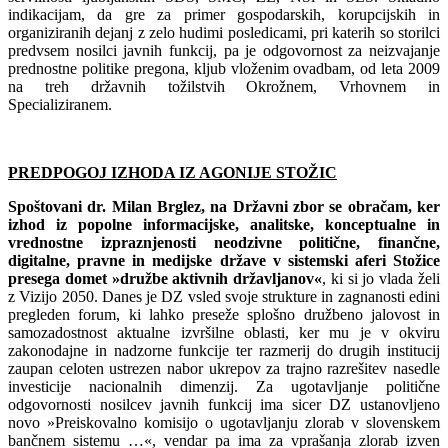
indikacijam, da gre za primer gospodarskih, korupcijskih in
organiziranih dejanj z zelo hudimi posledicami, pri katerih so storilci
predvsem nosilci javnih funkcij, pa je odgovornost za neizvajanje
prednostne politike pregona, kljub vloženim ovadbam, od leta 2009
na treh državnih tožilstvih Okrožnem, Vrhovnem in
Specializiranem.
PREDPOGOJ IZHODA IZ AGONIJE STOŽIC
Spoštovani dr. Milan Brglez, na Državni zbor se obračam, ker
izhod iz popolne informacijske, analitske, konceptualne in
vrednostne izpraznjenosti neodzivne politične, finančne,
digitalne, pravne in medijske države v sistemski aferi Stožice
presega domet »družbe aktivnih državljanov«
, ki si jo vlada želi
z Vizijo 2050. Danes je DZ vsled svoje strukture in zagnanosti edini
pregleden forum, ki lahko preseže splošno družbeno jalovost in
samozadostnost aktualne izvršilne oblasti, ker mu je v okviru
zakonodajne in nadzorne funkcije ter razmerij do drugih institucij
zaupan celoten ustrezen nabor ukrepov za trajno razrešitev nasedle
investicije nacionalnih dimenzij. Za ugotavljanje politične
odgovornosti nosilcev javnih funkcij ima sicer DZ ustanovljeno
novo »Preiskovalno komisijo o ugotavljanju zlorab v slovenskem
bančnem sistemu …«, vendar pa ima za vprašanja zlorab izven