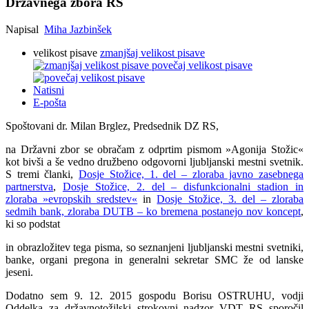
Državnega zbora RS
Napisal
Miha Jazbinšek
velikost pisave
zmanjšaj velikost pisave
povečaj velikost pisave
Natisni
E-pošta
Spoštovani dr. Milan Brglez, Predsednik DZ RS,
na Državni zbor se obračam z odprtim pismom »Agonija Stožic«
kot bivši a še vedno družbeno odgovorni ljubljanski mestni svetnik.
S tremi članki,
Dosje Stožice, 1. del – zloraba javno zasebnega
partnerstva
,
Dosje Stožice, 2. del – disfunkcionalni stadion in
zloraba »evropskih sredstev«
in
Dosje Stožice, 3. del – zloraba
sedmih bank, zloraba DUTB – ko bremena postanejo nov koncept
,
ki so podstat
in obrazložitev tega pisma, so seznanjeni ljubljanski mestni svetniki,
banke, organi pregona in generalni sekretar SMC že od lanske
jeseni.
Dodatno sem 9. 12. 2015 gospodu Borisu OSTRUHU, vodji
Oddelka za državnotožilski strokovni nadzor VDT RS sporočil