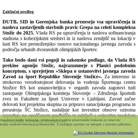
Zaključni predlog
DUTB, SID in Gorenjska banka prenesejo vsa upravičenja iz
naslova zastavljenih stavbnih pravic Grepa na celoti kompleksa
Stožic do 2025
, Vlada RS pa upravičenja iz naslova sofinanciranja
stadiona s kohezijskimi sredstvi in iz naslova zemljišč na lokaciji v
lasti RS kot premoženjsko osnovo nacionalnega javnega zavoda s
področja urbanih dvoranskih olimpijskih športov.
Tako bodo dani vsi pogoji in zakonske podlage, da Vlada RS
prekine agonijo Stožic, najrazumneje s Planici podobnim
konceptom, s sprejetjem »Sklepa o ustanovitvi javnega zavoda
Zavod za šport Republike Slovenije Stožice«.
Za interesno in
strokovno verodostojnost delovanja in vodenja Športnega centra
Stožice RS kot ustanoviteljica v organih zavoda zagotovi tudi
zastopanje Olimpijskega komiteja Slovenije – Združenja športnih
zvez in Fakultete za šport Univerze v Ljubljani. Zavod začne
delovati kot projektna skupina za pripravo sanacijskega programa in
preustroja ŠC Stožice, nadaljuje kot investitor obnove oziroma
izgradnje na opuščenem gradbišču in zaključi s celovitim modelom
i dosežemo boljše delovanje, obiskovalcem nudimo preprostejše brskanje po strani ter
upravljanja celotnega kompleksa.
bujejo osebnih informacij posameznika. Z nadaljnjo uporabo se strinjate z uporabo piškotkov.