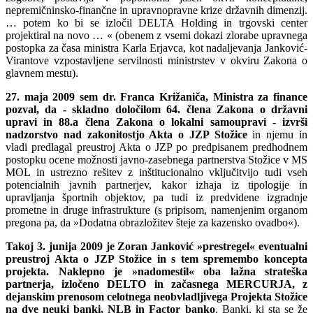
nepremičninsko-finančne in upravnopravne krize državnih dimenzij.
… potem ko bi se izločil DELTA Holding in trgovski center
projektiral na novo … « (obenem z vsemi dokazi zlorabe upravnega
postopka za časa ministra Karla Erjavca, kot nadaljevanja Janković-
Virantove vzpostavljene servilnosti ministrstev v okviru Zakona o
glavnem mestu).
27. maja 2009 sem dr. Franca Križaniča, Ministra za finance
pozval, da - skladno določilom 64. člena Zakona o državni
upravi in 88.a člena Zakona o lokalni samoupravi - izvrši
nadzorstvo nad zakonitostjo Akta o JZP Stožice
in njemu in
vladi predlagal preustroj Akta o JZP po predpisanem predhodnem
postopku ocene možnosti javno-zasebnega partnerstva Stožice v MS
MOL in ustrezno rešitev z inštitucionalno vključitvijo tudi vseh
potencialnih javnih partnerjev, kakor izhaja iz tipologije in
upravljanja športnih objektov, pa tudi iz predvidene izgradnje
prometne in druge infrastrukture (s pripisom, namenjenim organom
pregona pa, da »Dodatna obrazložitev šteje za kazensko ovadbo«).
Takoj 3. junija 2009 je Zoran Janković »prestregel« eventualni
preustroj Akta o JZP Stožice in s tem spremembo koncepta
projekta. Naklepno je »nadomestil« oba lažna strateška
partnerja, izločeno DELTO in začasnega MERCURJA, z
dejanskim prenosom celotnega neobvladljivega Projekta Stožice
na dve neuki banki, NLB in Factor banko
. Banki, ki sta se že