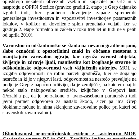
opustitvijo nekaterih obveznih vsebin in kapacitet po GD in v
nasprotju z OPPN Stožice (pravico graditi 2. etapo je Grep dejansko
izgubil tudi, ker gradbeno dovoljenje zapade spremembi
generalnega investitorstva in vzpostavitvi investitorjev posameznih
lokalov, v kolikor ni dovoljenje sploh prenehalo veljati, ker se
gradnja 2. etape formalno ni začela v roku treh let in tudi ne v petih
od aprila 2010).
Varnostno in odškodninsko se škoda na nevarni gradbeni jami,
slabo označeni z opozorilnimi znaki in občasno mestoma z
manjkajočo varovalno ograjo, kar ogroža varnost objekta,
življenje in zdravje ljudi, manifestira kot izogibanje stvarne in
odškodninske odgovornosti vseh vključenih akterjev.
MOL se
izogiba odgovornosti na robni parceli gradbišča, kjer se dogajajo
nesreče in ki je v njegovi lasti, odgovornost za nesrečo prevaljuje na
podjetje Grep z napačno trditvijo, da je zemljišče, na katerem naj bi
nekoč stalo nakupovalno središče, izključno v Grepovi lasti
(Pozablja pa, da je po zakonu o javno-zasebnem partnerstvu tudi
javni partner odgovoren za nastalo škodo, sicer pa ima Grep
blokirane račune in nima sklenjene zavarovalne police pri kateri od
slovenskih zavarovalnic).
Oškodovanost nepremičninskih evidenc z »asistenco« MOP,