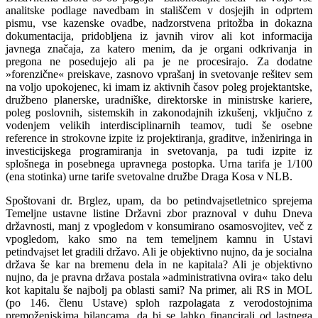
analitske podlage navedbam in stališčem v dosjejih in odprtem
pismu, vse kazenske ovadbe, nadzorstvena pritožba in dokazna
dokumentacija, pridobljena iz javnih virov ali kot informacija
javnega značaja, za katero menim, da je organi odkrivanja in
pregona ne posedujejo ali pa je ne procesirajo. Za dodatne
»forenzične« preiskave, zasnovo vprašanj in svetovanje rešitev sem
na voljo upokojenec, ki imam iz aktivnih časov poleg projektantske,
družbeno planerske, uradniške, direktorske in ministrske kariere,
poleg poslovnih, sistemskih in zakonodajnih izkušenj, vključno z
vodenjem velikih interdisciplinarnih teamov, tudi še osebne
reference in strokovne izpite iz projektiranja, graditve, inženiringa in
investicijskega programiranja in svetovanja, pa tudi izpite iz
splošnega in posebnega upravnega postopka. Urna tarifa je 1/100
(ena stotinka) urne tarife svetovalne družbe Draga Kosa v NLB.
Spoštovani dr. Brglez, upam, da bo petindvajsetletnico sprejema
Temeljne ustavne listine Državni zbor praznoval v duhu Dneva
državnosti, manj z vpogledom v konsumirano osamosvojitev, več z
vpogledom, kako smo na tem temeljnem kamnu in Ustavi
petindvajset let gradili državo. Ali je objektivno nujno, da je socialna
država še kar na bremenu dela in ne kapitala? Ali je objektivno
nujno, da je pravna država postala »administrativna ovira« tako delu
kot kapitalu še najbolj pa oblasti sami? Na primer, ali RS in MOL
(po 146. členu Ustave) sploh razpolagata z verodostojnima
premoženjskima bilancama, da bi se lahko financirali od lastnega