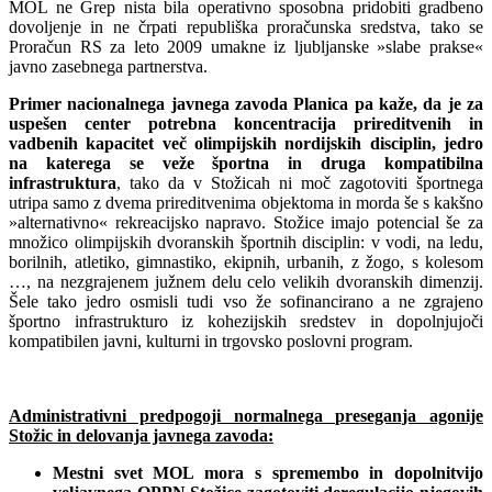
MOL ne Grep nista bila operativno sposobna pridobiti gradbeno
dovoljenje in ne črpati republiška proračunska sredstva, tako se
Proračun RS za leto 2009 umakne iz ljubljanske »slabe prakse«
javno zasebnega partnerstva.
Primer nacionalnega javnega zavoda Planica pa kaže, da je za
uspešen center potrebna koncentracija prireditvenih in
vadbenih kapacitet več olimpijskih nordijskih disciplin, jedro
na katerega se veže športna in druga kompatibilna
infrastruktura
, tako da v Stožicah ni moč zagotoviti športnega
utripa samo z dvema prireditvenima objektoma in morda še s kakšno
»alternativno« rekreacijsko napravo. Stožice imajo potencial še za
množico olimpijskih dvoranskih športnih disciplin: v vodi, na ledu,
borilnih, atletiko, gimnastiko, ekipnih, urbanih, z žogo, s kolesom
…, na nezgrajenem južnem delu celo velikih dvoranskih dimenzij.
Šele tako jedro osmisli tudi vso že sofinancirano a ne zgrajeno
športno infrastrukturo iz kohezijskih sredstev in dopolnjujoči
kompatibilen javni, kulturni in trgovsko poslovni program.
Administrativni predpogoji normalnega preseganja agonije
Stožic in delovanja javnega zavoda:
Mestni svet MOL mora s spremembo in dopolnitvijo