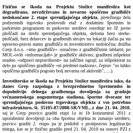
Fizično se škoda na Projektu Stožice manifestira kot
degradirano, nevzdrževano in nevarno opuščeno gradbišče
nedokončane 2. etape spremljajočega objekta
, pretežnega dela
podzemnih trgovsko poslovnih etaž z dodatnim športnim in
parkirnim programom in parkovne ureditve osrednje ter JZ javne
ploščadi na strehi spremljajočega objekta, deloma brez strehe-
ploščadi, brez delavcev in gradbenih strojev na lokaciji (tačas pa sta
upravno-pravni status gradbišča in investitorstvo nedoločna; družba
Grep d.o.o. »ima gradbišče« označeno z gradbiščnimi tablami; po
MOL-ovih »informacijah« je gradbišče aktivno; gradbeni inšpektor
uradno »odpravi nepravilnosti« na zaščitni ograji; za inšpektorat za
delo pa opuščeno gradbišče »ni predmet nadzora«, čeprav "so lahko
opuščena gradbišča pogosto bolj nevarna od aktivnih", …).
Investitorsko se škoda na Projektu Stožice manifestira tako, da
danes Grep razpolaga z brezpredmetno Spremembo in
dopolnitvijo delnega gradbenega dovoljenja za gradnjo
večnamenskega nogometnega stadiona, športne dvorane ter
spremljajočega poslovno trgovskega objekta z vso potrebno
infrastrukturo, št. 35105-87/2008-SR/VML, z dne 21. 04. 2010
,
saj je Grep pravico graditi etapi 1a in 1b konzumiral 2011 z
uporabnimi dovoljenji za oba športna objekta in zunanjo ureditev,
pravico graditi 2. etapo pa je pridobil s protipravno legalizacijo
tistega, kar se je fizično gradilo pred 21. 04. 2010 na osnovi PZI z