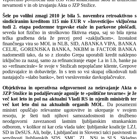
nevarnosti v in ob izvajanju Akta o JZP Stožice.
Šele po volilni zmagi 2010 je bila 5. novembra retroaktivno s
sindiciranim kreditom 115 mio EUR v »Investicijo« vključena
tudi 2. etapa podzemne trgovske etaže in parkovne ploščadi
,
seveda kot fizično in stroškovno fiktivna etapa, saj so bila njena
težka gradbena dela že precej pred »zaključkom«. Izostalost
finančnega vira so MOL in NLB, SID, ABANKA VIPA, BANKA
CELJE, GORENJSKA BANKA, NKBM in FACTOR BANKA
nadomestili tako, da so z zlorabo Grepa uporabili kredit naklepno
izključno za nazaj, samo za refinanciranje etape 1.a in 1.b, banke pa
so »refinancirale« še svoje v Stožicah nepoplačane kliente, Grepove
podizvajalce in dobavitelje. In s tem so vsi skupaj oškodovali tudi
nastajajočo »slabo banko«, beri vseslovenske davkoplačevalce.
Objektivna in operativna odgovornost za neizvajanje Akta o
JZP Stožice in podaljševanje agonije te »politične tovarne« je že
več kot leto in pol na aktualni Vladi RS in njenih ministrih ter
več kot leto dni na aktualnih organih MOL
. Da posamezni
ministri opuščajo relevantne ugotovitve in ukrepanje v svojem
resorju, je šteti tudi njihovi samozadostnosti in družbeno
neodgovorni zavezanosti lastnim ljubljanskim strankarskim
odborom, v kolikor ni kar cela vlada talec ljubljanske koalicije LZJ,
SD in DeSUS. Ali, bolje, Ljubljančani in Slovenci talci pasivnosti in
servilnosti ljubljanskih SDS, SMC, ZL, NSi in SLS. Skladno