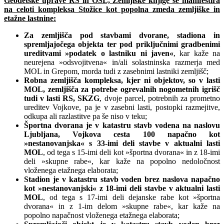
Geodetske uprave RS in OSL, Zemljiške knjige se manifestira
na celoti kompleksa Stožice kot popolna zmeda zemljiške in
etažne lastnine:
Za zemljišča pod stavbami dvorane, stadiona in
spremljajočega objekta ter pod priključnimi gradbenimi
ureditvami »podatek o lastniku ni javen«
, kar kaže na
neurejena »odsvojitvena« in/ali solastninska razmerja med
MOL in Grepom, morda tudi z zasebnimi lastniki zemljišč;
Robna zemljišča kompleksa, kjer ni objektov, so v lasti
MOL, zemljišča za potrebe ogrevalnih nogometnih igrišč
tudi v lasti RS, SKZG
, dvoje parcel, potrebnih za prometno
ureditev Vojkove, pa je v zasebni lasti, postopki razmejitve,
odkupa ali razlastitve pa še niso v teku;
Športna dvorana je v katastru stavb vodena na naslovu
Ljubljana, Vojkova cesta 100 napačno kot
»nestanovanjska« s 33-imi deli stavbe v aktualni lasti
MOL
, od tega s 15-imi deli kot »športna dvorana« in z 18-imi
deli »skupne rabe«, kar kaže na popolno nedoločnost
vloženega etažnega elaborata;
Stadion je v katastru stavb voden brez naslova napačno
kot »nestanovanjski« z 18-imi deli stavbe v aktualni lasti
MOL
, od tega s 17-imi deli dejanske rabe kot »športna
dvorana« in z 1-im delom »skupne rabe«, kar kaže na
popolno napačnost vloženega etažnega elaborata;