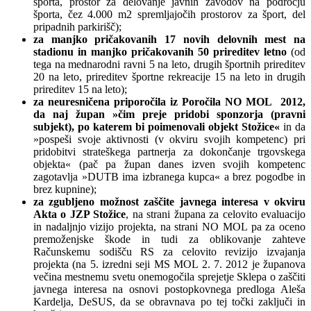
športa, prostor za delovanje javnih zavodov na področju
športa, čez 4.000 m2 spremljajočih prostorov za šport, del
pripadnih parkirišč);
za manjko pričakovanih 17 novih delovnih mest na
stadionu in manjko pričakovanih 50 prireditev letno
(od
tega na mednarodni ravni 5 na leto, drugih športnih prireditev
20 na leto, prireditev športne rekreacije 15 na leto in drugih
prireditev 15 na leto);
za neuresničena priporočila iz Poročila NO MOL 2012,
da naj župan »čim preje pridobi sponzorja (pravni
subjekt), po katerem bi poimenovali objekt Stožice«
in da
»pospeši svoje aktivnosti (v okviru svojih kompetenc) pri
pridobitvi strateškega partnerja za dokončanje trgovskega
objekta« (pač pa župan danes izven svojih kompetenc
zagotavlja »DUTB ima izbranega kupca« a brez pogodbe in
brez kupnine);
za zgubljeno možnost zaščite javnega interesa v okviru
Akta o JZP Stožice
, na strani župana za celovito evaluacijo
in nadaljnjo vizijo projekta, na strani NO MOL pa za oceno
premoženjske škode in tudi za oblikovanje zahteve
Računskemu sodišču RS za celovito revizijo izvajanja
projekta (na 5. izredni seji MS MOL 2. 7. 2012 je županova
večina mestnemu svetu onemogočila sprejetje Sklepa o zaščiti
javnega interesa na osnovi postopkovnega predloga Aleša
Kardelja, DeSUS, da se obravnava po tej točki zaključi in