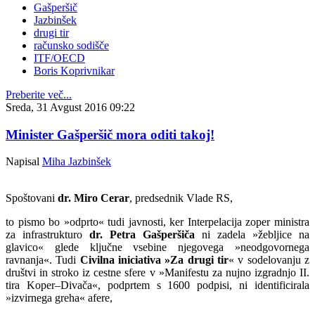
Gašperšič
Jazbinšek
drugi tir
računsko sodišče
ITF/OECD
Boris Koprivnikar
Preberite več...
Sreda, 31 Avgust 2016 09:22
Minister Gašperšič mora oditi takoj!
Napisal
Miha Jazbinšek
Spoštovani
dr. Miro Cerar
, predsednik Vlade RS,
to pismo bo »odprto« tudi javnosti, ker Interpelacija zoper ministra
za infrastrukturo
dr. Petra Gašperšiča
ni zadela »žebljice na
glavico« glede ključne vsebine njegovega »neodgovornega
ravnanja«. Tudi
Civilna iniciativa »Za drugi tir
« v sodelovanju z
društvi in stroko iz cestne sfere v »Manifestu za nujno izgradnjo II.
tira Koper–Divača«, podprtem s 1600 podpisi, ni identificirala
»izvirnega greha« afere,