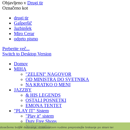
Objavljeno v
Drugi tir
Označeno kot
drugi tir
Gašperšič
Jazbinšek
Miro Cerar
odprto pismo
Preberite več...
Switch to Desktop Version
Domov
MIHA
"ZELENI" NAGOVOR
OD MINISTRA DO SVETNIKA
NA KRATKO O MENI
JAZZBY
& HIS LEGENDS
OSTALI POSNETKI
EMONA TENTET
"PLAY IT" Sistem
"Play it" sistem
Duty Free Shops
Nejkina soba
i dosežemo boljše delovanje, obiskovalcem nudimo preprostejše brskanje po strani ter