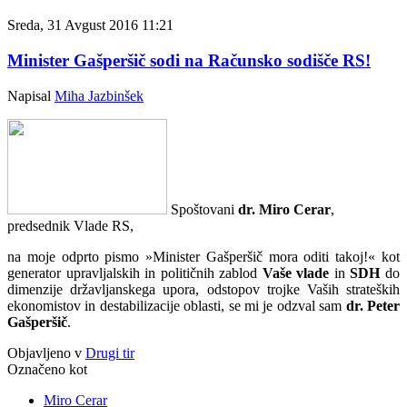
Sreda, 31 Avgust 2016 11:21
Minister Gašperšič sodi na Računsko sodišče RS!
Napisal
Miha Jazbinšek
Spoštovani
dr. Miro Cerar
,
predsednik Vlade RS,
na moje odprto pismo »Minister Gašperšič mora oditi takoj!« kot
generator upravljalskih in političnih zablod
Vaše vlade
in
SDH
do
dimenzije državljanskega upora, odstopov trojke Vaših strateških
ekonomistov in destabilizacije oblasti, se mi je odzval sam
dr. Peter
Gašperšič
.
Objavljeno v
Drugi tir
Označeno kot
Miro Cerar