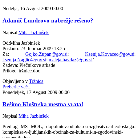
Nedelja, 16 Avgust 2009 00:00
Adamič Lundrovo nabrežje rešeno?
Napisal
Miha Jazbinšek
Od:Miha Jazbinšek
Poslano: 23. februar 2009 13:25
Za:
Gojko.Zupan@gov.si
;
Ksenija.Kovacec@gov.si
;
ksenija.Naglic@gov.si
;
mateja.bavdaz@gov.si
’
Zadeva: Plečnikove arkade
Priloge: tržnice.doc
Objavljeno v
Tržnica
Preberite več...
Ponedeljek, 17 Avgust 2009 00:00
Rešimo Kloštrska mestna vrata!
Napisal
Miha Jazbinšek
Predlog MS MOL, dopolnitev-odloka-o-razglasitvi-arheoloskega-
kompleksa-v-ljubljanskih-obcinah-za-kulturni-in-zgodovinski-
spomenik.doc