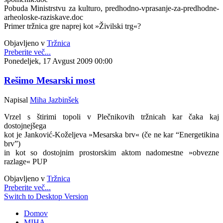
Pobuda Ministrstvu za kulturo, predhodno-vprasanje-za-predhodne-
arheoloske-raziskave.doc
Primer tržnica gre naprej kot »Živilski trg«?
Objavljeno v
Tržnica
Preberite več...
Ponedeljek, 17 Avgust 2009 00:00
Rešimo Mesarski most
Napisal
Miha Jazbinšek
Vrzel s štirimi topoli v Plečnikovih tržnicah kar čaka kaj
dostojnejšega
kot je Janković-Koželjeva »Mesarska brv« (če ne kar “Energetikina
brv”)
in kot so dostojnim prostorskim aktom nadomestne »obvezne
razlage« PUP
Objavljeno v
Tržnica
Preberite več...
Switch to Desktop Version
Domov
MIHA