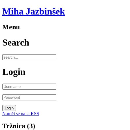
Miha Jazbinšek
Menu
Search
Login
Naroči se na ta RSS
Tržnica (3)