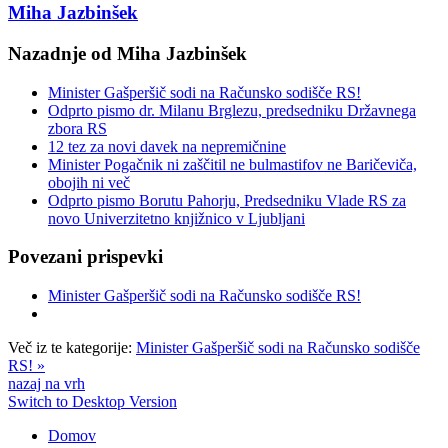
Miha Jazbinšek
Nazadnje od Miha Jazbinšek
Minister Gašperšič sodi na Računsko sodišče RS!
Odprto pismo dr. Milanu Brglezu, predsedniku Državnega
zbora RS
12 tez za novi davek na nepremičnine
Minister Pogačnik ni zaščitil ne bulmastifov ne Baričeviča,
obojih ni več
Odprto pismo Borutu Pahorju, Predsedniku Vlade RS za
novo Univerzitetno knjižnico v Ljubljani
Povezani prispevki
Minister Gašperšič sodi na Računsko sodišče RS!
Več iz te kategorije:
Minister Gašperšič sodi na Računsko sodišče
RS! »
nazaj na vrh
Switch to Desktop Version
Domov