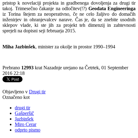
pristop k novelaciji projekta in gradbenega dovoljenja za drugi tir
takoj. Trimesečno čakanje na odločitev(!?)
Geodata Engineeringa
iz Torina štejem za neoperativno, če ne celo žaljivo do domačih
inženirjev in ohranjevalcev narave. Čas je, da se znebite usodnih
sklepov vlade, ki ste jih za projekt teh dimenzij in zahtevnosti
sprejeli na dopisni seji februarja 2015.
Miha Jazbinšek
, minister za okolje in prostor 1990–1994
Prebrano
12993
krat
Nazadnje urejano na Četrtek, 01 September
2016 22:18
Objavljeno v
Drugi tir
Označeno kot
drugi tir
Gašperšič
Jazbinšek
Miro Cerar
odprto pismo