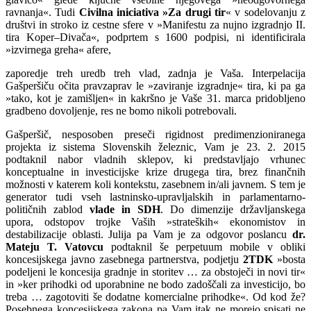
ravnanja«. Tudi
Civilna iniciativa »Za drugi tir
« v sodelovanju z
društvi in stroko iz cestne sfere v »Manifestu za nujno izgradnjo II.
tira Koper–Divača«, podprtem s 1600 podpisi, ni identificirala
»izvirnega greha« afere,
zaporedje treh uredb treh vlad, zadnja je Vaša. Interpelacija
Gašperšiču očita pravzaprav le »zaviranje izgradnje« tira, ki pa ga
»tako, kot je zamišljen« in kakršno je Vaše 31. marca pridobljeno
gradbeno dovoljenje, res ne bomo nikoli potrebovali.
Gašperšič, nesposoben preseči rigidnost predimenzioniranega
projekta iz sistema Slovenskih železnic, Vam je 23. 2. 2015
podtaknil nabor vladnih sklepov, ki predstavljajo vrhunec
konceptualne in investicijske krize drugega tira, brez finančnih
možnosti v katerem koli kontekstu, zasebnem in/ali javnem. S tem je
generator tudi vseh lastninsko-upravljalskih in parlamentarno-
političnih zablod
vlade in SDH
. Do dimenzije državljanskega
upora, odstopov trojke Vaših »strateških« ekonomistov in
destabilizacije oblasti. Julija pa Vam je za odgovor poslancu
dr.
Mateju T. Vatovcu
podtaknil še perpetuum mobile v obliki
koncesijskega javno zasebnega partnerstva, podjetju
2TDK
»bosta
podeljeni le koncesija gradnje in storitev … za obstoječi in novi tir«
in »ker prihodki od uporabnine ne bodo zadoščali za investicijo, bo
treba … zagotoviti še dodatne komercialne prihodke«. Od kod že?
Posebnega koncesijskega zakona pa Vam itak ne morejo spisati ne