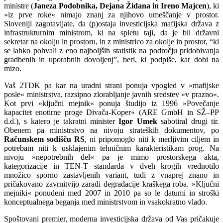
ministre (
Janeza Podobnika, Dejana Židana in Ireno Majcen
), ki
»iz prve roke« nimajo znanj za njihovo umeščanje v prostor.
Sloveniji zagotavljate, da (p)ostaja investicijska mafijska država z
infrastrukturnim ministrom, ki na spletu taji, da je bil državni
sekretar na okolju in prostoru, in z ministrico za okolje in prostor, “ki
se lahko pohvali z eno najboljših statistik na področju pridobivanja
gradbenih in uporabnih dovoljenj”, beri, ki podpiše, kar dobi na
mizo.
Vaš 2TDK pa kar na uradni strani
ponuja vpogled v »mafijske
posle« ministrstva,
razsipno zlorabljanje javnih sredstev »v prazno«.
Kot prvi
»ključni mejnik«
ponuja
študijo iz 1996 »Povečanje
kapacitet enotirne proge Divača-Koper« (ARE GmbH in SŽ–PP
d.d.), s katero je takratni
minister
Igor Umek
sabotiral drugi tir.
Obenem pa m
inistrstvo na nivoju strateških dokumentov, po
Računskem sodišču RS
, ni pripomoglo niti k merljivim ciljem in
potrebam niti k usklajenim tehničnim karakteristikam prog. Na
nivoju »nepotrebnih del« pa je mimo prostorskega akta,
kategorizacije in TEN-T standarda v dveh krogih vrednotilo
množico sporno zastavljenih variant, tudi z vnaprej znano in
pričakovano zavrnitvijo zaradi degradacije kraškega roba. »Ključni
mejniki« ponudeni med 2007 in 2010 pa so le datumi in stroški
konceptualnega beganja med ministrstvom in vsakokratno vlado.
Spoštovani premier, moderna investicijska država od Vas pričakuje