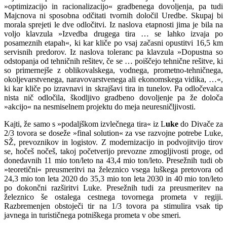
»optimizacijo in racionalizacijo« gradbenega dovoljenja, pa tudi
Majcnova ni sposobna odčitati tvornih določil Uredbe. Skupaj bi
morala sprejeti le dve odločitvi. Iz naslova etapnosti jima je bila na
voljo klavzula »Izvedba drugega tira … se lahko izvaja po
posameznih etapah«, ki kar kliče po vsaj začasni opustitvi 16,5 km
servisnih predorov. Iz naslova toleranc pa klavzula »Dopustna so
odstopanja od tehničnih rešitev, če se … poiščejo tehnične rešitve, ki
so primernejše z oblikovalskega, vodnega, prometno-tehničnega,
okoljevarstvenega, naravovarstvenega ali ekonomskega vidika, …«,
ki kar kliče po izravnavi in skrajšavi tira in tunelov. Pa odločevalca
nista nič odločila, škodljivo gradbeno dovoljenje pa že določa
»akcijo« na nesmiselnem projektu do meja neuresničljivosti.
Kajti, že samo s »podaljškom izvlečnega tira« iz L
uke
do Divače za
2/3 tovora se doseže »final solution« za vse razvojne potrebe Luke,
SŽ, prevoznikov in logistov. Z modernizacijo in podvojitvijo tirov
se, hočeš nočeš, takoj početverijo prevozne zmogljivosti proge, od
donedavnih 11 mio ton/leto na 43,4 mio ton/leto. Presežnih tudi ob
»teoretični« preusmeritvi na železnico vsega luškega pretovora od
24,3 mio ton leta 2020 do 35,3 mio ton leta 2030 in 40 mio ton/leto
po dokončni razširitvi Luke. Presežnih tudi za preusmeritev na
železnico še ostalega cestnega tovornega prometa v regiji.
Razbremenjen obstoječi tir na 1/3 tovora pa stimulira vsak tip
javnega in turističnega potniškega prometa v obe smeri.