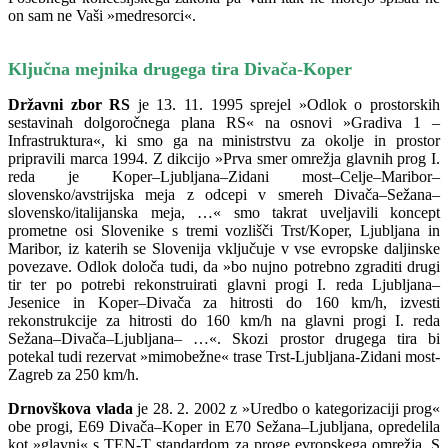
on sam ne Vaši »medresorci«.
Ključ
na mejnika drugega tira Divača-Koper
Državni zbor RS
je 13. 11. 1995 sprejel »Odlok o prostorskih
sestavinah dolgoročnega plana RS« na osnovi »Gradiva 1 –
Infrastruktura«, ki smo ga na ministrstvu za okolje in prostor
pripravili marca 1994. Z dikcijo »Prva smer omrežja glavnih prog I.
reda je Koper–Ljubljana–Zidani most–Celje–Maribor–
slovensko/avstrijska meja z odcepi v smereh Divača–Sežana–
slovensko/italijanska meja, …« smo takrat uveljavili koncept
prometne osi Slovenike s tremi vozlišči Trst/Koper, Ljubljana in
Maribor, iz katerih se Slovenija vključuje v vse evropske daljinske
povezave. Odlok določa tudi, da »bo nujno potrebno zgraditi drugi
tir ter po potrebi rekonstruirati glavni progi I. reda Ljubljana–
Jesenice in Koper–Divača za hitrosti do 160 km/h, izvesti
rekonstrukcije za hitrosti do 160 km/h na glavni progi I. reda
Sežana–Divača–Ljubljana– …«. Skozi prostor drugega tira bi
potekal tudi rezervat »mimobežne« trase Trst-Ljubljana-Zidani most-
Zagreb za 250 km/h.
Drnovškova vlada
je 28. 2. 2002 z »Uredbo o kategorizaciji prog«
obe progi, E69 Divača–Koper in E70 Sežana–Ljubljana, opredelila
kot »glavni« s TEN-T standardom za proge evropskega omrežja. S