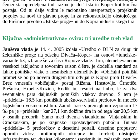
čemer sta opredeljena tudi razmerje do Trsta in Koper kot končna
postaja. Od tu dalje vidim le racionalno interpretacijo projektnih
pogojev za novi tir glavne proge in za rekonstrukcijo obstoječega,
do Prešnice prvotno »Istrske proge« in do Kopra industrijskega tira.
Ključna »administrativna« ovira: tri uredbe treh vlad
Janševa vlada
je 14. 4. 2005 izdala »Uredbo o DLN za drugi tir
železniške proge na odseku Divača–Koper« na osnovi »tunelske«
variante I/3, izbrane še za časa Ropove vlade. Tiru, utemeljevanemu
vseskozi izključno s tovornim raison d'être, je dodelila standard za
lahke potniške vlake z nesmiselno utemeljitvijo »Običajni potniški
promet se bo po novem drugem tiru odvijal iz Kopra proti Divači«.
Brez vmesnih »običajnih« postaj Rižana, Hrastovlje, Črnotiče,
Prešnica, Hrpelje-Kozina, Rodik in, resnici na ljubo, le za dva
eventualna para daljinskih potniških vlakov dnevno. S tem je
»pridelala« 16,5 km potniških ubežno-servisnih predorov in motečo
logistično dvosmernost tira. Zaradi trase s premajhnim vzponom 17
‰ pa je »pridelala« kar 27,1 km dolžine tira in od tega kar 20,5 km
v osmih predorih. Samo med dvema viaduktoma, Vinjanskim in
Črnokalskim, je po krajinsko izpostavljenem pobočju Tinjana
»pridelala« 5 predorčkov z desetimi portali, desetine propustov,
opornih zidov, protihrupnih ukrepov in korekcij obstoječe
infrastrukture ter dvajset kilometrov servisnih in začasnih cest ter