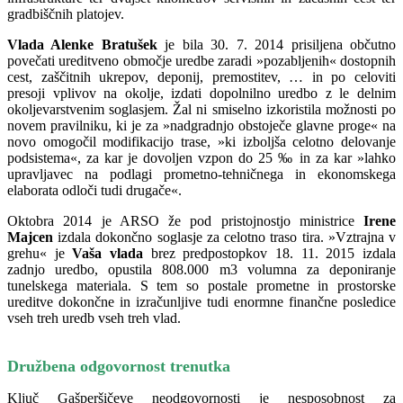
gradbiščnih platojev.
Vlada Alenke Bratušek
je bila 30. 7. 2014 prisiljena občutno
povečati ureditveno območje uredbe zaradi »pozabljenih« dostopnih
cest, zaščitnih ukrepov, deponij, premostitev, … in po celoviti
presoji vplivov na okolje, izdati dopolnilno uredbo z le delnim
okoljevarstvenim soglasjem. Žal ni smiselno izkoristila možnosti po
novem pravilniku, ki je za »nadgradnjo obstoječe glavne proge« na
novo omogočil modifikacijo trase, »ki izboljša celotno delovanje
podsistema«, za kar je dovoljen vzpon do 25 ‰ in za kar »lahko
upravljavec na podlagi prometno-tehničnega in ekonomskega
elaborata odloči tudi drugače«.
Oktobra 2014 je ARSO že pod pristojnostjo ministrice
Irene
Majcen
izdala dokončno soglasje za celotno traso tira. »Vztrajna v
grehu« je
Vaša vlada
brez predpostopkov 18. 11. 2015 izdala
zadnjo uredbo, opustila 808.000 m3 volumna za deponiranje
tunelskega materiala. S tem so postale prometne in prostorske
ureditve dokončne in izračunljive tudi enormne finančne posledice
vseh treh uredb vseh treh vlad.
Družbena odgovornost trenutka
Ključ Gašperšičeve neodgovornosti je nesposobnost za