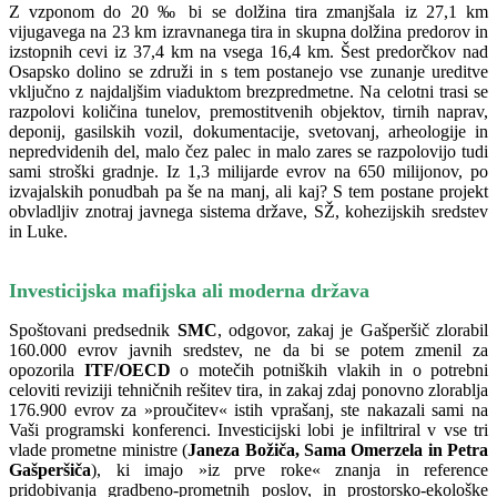
Z vzponom do 20 ‰ bi se dolžina tira zmanjšala iz 27,1 km
vijugavega na 23 km izravnanega tira in skupna dolžina predorov in
izstopnih cevi iz 37,4 km na vsega 16,4 km. Šest predorčkov nad
Osapsko dolino se združi in s tem postanejo vse zunanje ureditve
vključno z najdaljšim viaduktom brezpredmetne. Na celotni trasi se
razpolovi količina tunelov, premostitvenih objektov, tirnih naprav,
deponij, gasilskih vozil, dokumentacije, svetovanj, arheologije in
nepredvidenih del, malo čez palec in malo zares se razpolovijo tudi
sami stroški gradnje. Iz 1,3 milijarde evrov na 650 milijonov, po
izvajalskih ponudbah pa še na manj, ali kaj? S tem postane projekt
obvladljiv znotraj javnega sistema države, SŽ, kohezijskih sredstev
in Luke.
Investicijska mafijska ali moderna država
Spoštovani predsednik
SMC
, odgovor, zakaj je Gašperšič zlorabil
160.000 evrov javnih sredstev, ne da bi se potem zmenil za
opozorila
ITF/OECD
o motečih potniških vlakih in o potrebni
celoviti reviziji tehničnih rešitev tira, in zakaj zdaj ponovno zlorablja
176.900 evrov za »proučitev« istih vprašanj, ste nakazali sami na
Vaši programski konferenci. Investicijski lobi je infiltriral v vse tri
vlade prometne ministre (
Janeza Božiča, Sama Omerzela in Petra
Gašperšiča
), ki imajo »iz prve roke« znanja in reference
pridobivanja gradbeno-prometnih poslov, in prostorsko-ekološke