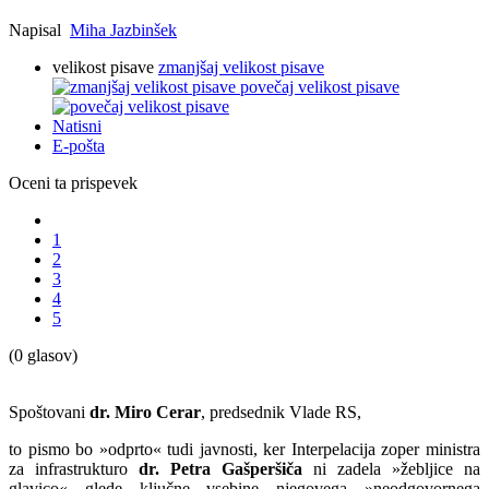
Napisal
Miha Jazbinšek
velikost pisave
zmanjšaj velikost pisave
povečaj velikost pisave
Natisni
E-pošta
Oceni ta prispevek
1
2
3
4
5
(0 glasov)
Spoštovani
dr. Miro Cerar
, predsednik Vlade RS,
to pismo bo »odprto« tudi javnosti, ker Interpelacija zoper ministra
za infrastrukturo
dr. Petra Gašperšiča
ni zadela »žebljice na
glavico« glede ključne vsebine njegovega »neodgovornega