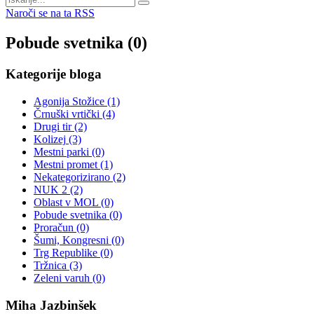
Naroči se na ta RSS
Pobude svetnika (0)
Kategorije
bloga
Agonija Stožice
(1)
Črnuški vrtički
(4)
Drugi tir
(2)
Kolizej
(3)
Mestni parki
(0)
Mestni promet
(1)
Nekategorizirano
(2)
NUK 2
(2)
Oblast v MOL
(0)
Pobude svetnika
(0)
Proračun
(0)
Šumi, Kongresni
(0)
Trg Republike
(0)
Tržnica
(3)
Zeleni varuh
(0)
Miha
Jazbinšek