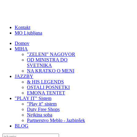
Kontakt
MO Ljubljana
Domov
MIHA
"ZELENI" NAGOVOR
OD MINISTRA DO
SVETNIKA
NA KRATKO O MENI
JAZZBY
& HIS LEGENDS
OSTALI POSNETKI
EMONA TENTET
"PLAY IT" Sistem
"Play it" sistem
Duty Free Shops
Nejkina soba
Partnerstvo Meblo - Jazbinšek
BLOG