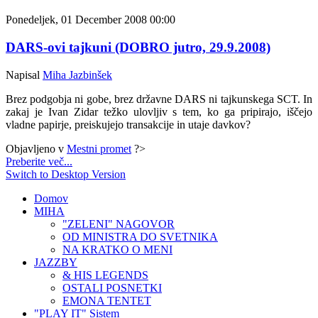
Ponedeljek, 01 December 2008 00:00
DARS-ovi tajkuni (DOBRO jutro, 29.9.2008)
Napisal
Miha Jazbinšek
Brez podgobja ni gobe, brez državne DARS ni tajkunskega SCT. In
zakaj je Ivan Zidar težko ulovljiv s tem, ko ga pripirajo, iščejo
vladne papirje, preiskujejo transakcije in utaje davkov?
Objavljeno v
Mestni promet
?>
Preberite več...
Switch to Desktop Version
Domov
MIHA
"ZELENI" NAGOVOR
OD MINISTRA DO SVETNIKA
NA KRATKO O MENI
JAZZBY
& HIS LEGENDS
OSTALI POSNETKI
EMONA TENTET
"PLAY IT" Sistem