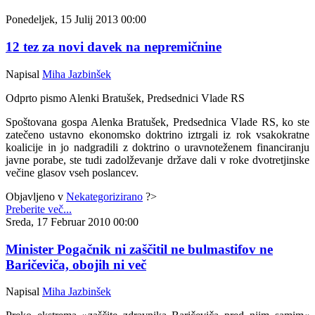
Ponedeljek, 15 Julij 2013 00:00
12 tez za novi davek na nepremičnine
Napisal
Miha Jazbinšek
Odprto pismo Alenki Bratušek, Predsednici Vlade RS
Spoštovana gospa Alenka Bratušek, Predsednica Vlade RS, ko ste
zatečeno ustavno ekonomsko doktrino iztrgali iz rok vsakokratne
koalicije in jo nadgradili z doktrino o uravnoteženem financiranju
javne porabe, ste tudi zadolževanje države dali v roke dvotretjinske
večine glasov vseh poslancev.
Objavljeno v
Nekategorizirano
?>
Preberite več...
Sreda, 17 Februar 2010 00:00
Minister Pogačnik ni zaščitil ne bulmastifov ne
Baričeviča, obojih ni več
Napisal
Miha Jazbinšek