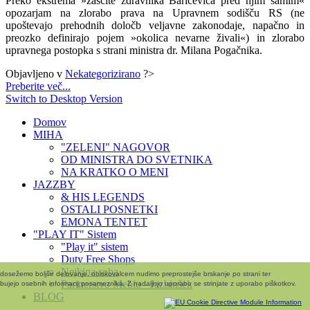
Preko ekstrema »zaščite zdravnika Baričeviča pred njim samim«
opozarjam na zlorabo prava na Upravnem sodišču RS (ne
upoštevajo prehodnih določb veljavne zakonodaje, napačno in
preozko definirajo pojem »okolica nevarne živali«) in zlorabo
upravnega postopka s strani ministra dr. Milana Pogačnika.
Objavljeno v
Nekategorizirano
?>
Preberite več...
Switch to Desktop Version
Domov
MIHA
"ZELENI" NAGOVOR
OD MINISTRA DO SVETNIKA
NA KRATKO O MENI
JAZZBY
& HIS LEGENDS
OSTALI POSNETKI
EMONA TENTET
"PLAY IT" Sistem
"Play it" sistem
Duty Free Shops
Nejkina soba
i dosežemo boljše delovanje, obiskovalcem nudimo preprostejše brskanje po strani ter
Partnerstvo Meblo - Jazbinšek
bujejo osebnih informacij posameznika. Z nadaljnjo uporabo se strinjate z uporabo piškotkov.
BLOG