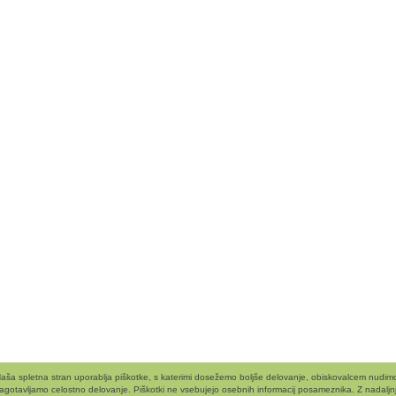
aša spletna stran uporablja piškotke, s katerimi dosežemo boljše delovanje, obiskovalcem nudimo 
agotavljamo celostno delovanje. Piškotki ne vsebujejo osebnih informacij posameznika. Z nadaljnj