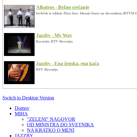
Albatros - Bežno srečanje
Izvleček iz oddaje Zlata leta: Iskanje beata na slovenskem (RTVSL
Jazzby - My Way
Karaoke, RTV Slovenija
Jazzby - Ena ženska, ena kača
RTV Slovenija
Jazzby - Its Now Or Never
Switch to Desktop Version
Karaoke, RTV Slovenija
Domov
MIHA
"ZELENI" NAGOVOR
Pihalni orkester Litostroj - Čas počitnic
OD MINISTRA DO SVETNIKA
Promenadni koncerti ljubljanskih godb
NA KRATKO O MENI
JAZZBY