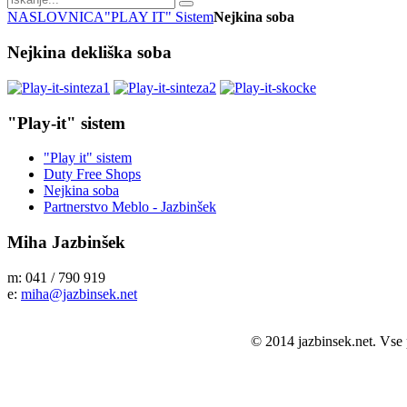
NASLOVNICA
"PLAY IT" Sistem
Nejkina soba
Nejkina dekliška soba
"Play-it"
sistem
"Play it" sistem
Duty Free Shops
Nejkina soba
Partnerstvo Meblo - Jazbinšek
Miha
Jazbinšek
m: 041 / 790 919
e:
miha@jazbinsek.net
© 2014 jazbinsek.net. Vse 