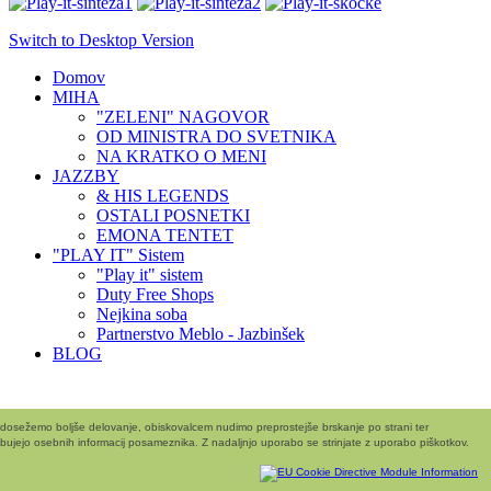
Switch to Desktop Version
Domov
MIHA
"ZELENI" NAGOVOR
OD MINISTRA DO SVETNIKA
NA KRATKO O MENI
JAZZBY
& HIS LEGENDS
OSTALI POSNETKI
EMONA TENTET
"PLAY IT" Sistem
"Play it" sistem
Duty Free Shops
Nejkina soba
Partnerstvo Meblo - Jazbinšek
BLOG
i dosežemo boljše delovanje, obiskovalcem nudimo preprostejše brskanje po strani ter
bujejo osebnih informacij posameznika. Z nadaljnjo uporabo se strinjate z uporabo piškotkov.