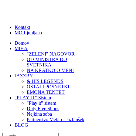
Kontakt
MO Ljubljana
Domov
MIHA
"ZELENI" NAGOVOR
OD MINISTRA DO
SVETNIKA
NA KRATKO O MENI
JAZZBY
& HIS LEGENDS
OSTALI POSNETKI
EMONA TENTET
"PLAY IT" Sistem
"Play it" sistem
Duty Free Shops
Nejkina soba
Partnerstvo Meblo - Jazbinšek
BLOG