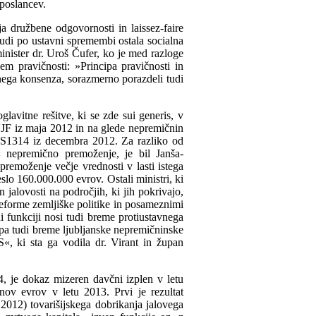
 poslancev.
družbene odgovornosti in laissez-faire
tudi po ustavni spremembi ostala socialna
inister dr. Uroš Čufer, ko je med razloge
 pravičnosti: »Principa pravičnosti in
nega konsenza, sorazmerno porazdeli tudi
lavitne rešitve, ki se zde sui generis, v
JF iz maja 2012 in na glede nepremičnin
S1314 iz decembra 2012. Za razliko od
« nepremično premoženje, je bil Janša-
emoženje večje vrednosti v lasti istega
eslo 160.000.000 evrov. Ostali ministri, ki
 jalovosti na področjih, ki jih pokrivajo,
eforme zemljiške politike in posameznimi
i funkciji nosi tudi breme protiustavnega
 pa tudi breme ljubljanske nepremičninske
, ki sta ga vodila dr. Virant in župan
, je dokaz mizeren davčni izplen v letu
ov evrov v letu 2013. Prvi je rezultat
2012) tovarišijskega dobrikanja jalovega