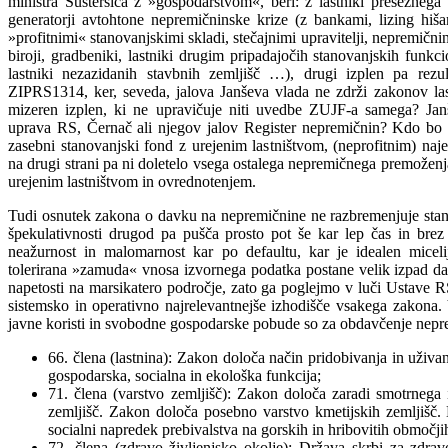
ministra Šušteršiča z »gospodarstvom«, beri: z lastniki presežnega
generatorji avtohtone nepremičninske krize (z bankami, lizing hiša
»profitnimi« stanovanjskimi skladi, stečajnimi upravitelji, nepremični
biroji, gradbeniki, lastniki drugim pripadajočih stanovanjskih funkci
lastniki nezazidanih stavbnih zemljišč …), drugi izplen pa rezult
ZIPRS1314, ker, seveda, jalova Janševa vlada ne zdrži zakonov la
mizeren izplen, ki ne upravičuje niti uvedbe ZUJF-a samega? Janš
uprava RS, Černač ali njegov jalov Register nepremičnin? Kdo bo 
zasebni stanovanjski fond z urejenim lastništvom, (neprofitnim) na
na drugi strani pa ni doletelo vsega ostalega nepremičnega premožen
urejenim lastništvom in ovrednotenjem.
Tudi osnutek zakona o davku na nepremičnine ne razbremenjuje sta
špekulativnosti drugod pa pušča prosto pot še kar lep čas in bre
neažurnost in malomarnost kar po defaultu, kar je idealen miceli
tolerirana »zamuda« vnosa izvornega podatka postane velik izpad da
napetosti na marsikatero področje, zato ga poglejmo v luči Ustave 
sistemsko in operativno najrelevantnejše izhodišče vsakega zakona. 
javne koristi in svobodne gospodarske pobude so za obdavčenje nep
66. člena (lastnina): Zakon določa način pridobivanja in uživan
gospodarska, socialna in ekološka funkcija;
71. člena (varstvo zemljišč): Zakon določa zaradi smotrnega
zemljišč. Zakon določa posebno varstvo kmetijskih zemljišč. 
socialni napredek prebivalstva na gorskih in hribovitih območji
72. člena (zdravo življenjsko okolje): Država skrbi za zdra