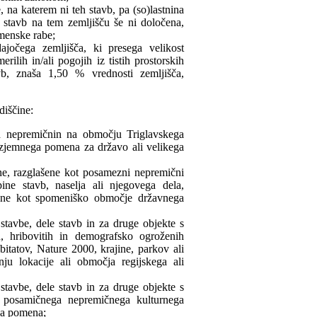
 na katerem ni teh stavb, pa (so)lastnina
č stavb na tem zemljišču še ni določena,
menske rabe;
ajočega zemljišča, ki presega velikost
ilih in/ali pogojih iz tistih prostorskih
vb, znaša 1,50 % vrednosti zemljišča,
diščine:
ih nepremičnin na območju Triglavskega
zjemnega pomena za državo ali velikega
ne, razglašene kot posamezni nepremični
ne stavb, naselja ali njegovega dela,
ašene kot spomeniško območje državnega
tavbe, dele stavb in za druge objekte s
, hribovitih in demografsko ogroženih
tatov, Nature 2000, krajine, parkov ali
ju lokacije ali območja regijskega ali
tavbe, dele stavb in za druge objekte s
i posamičnega nepremičnega kulturnega
ga pomena;