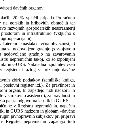
ovitosti davčnih organov:
lačil. 20 % vplačil pripada Proračunu
v na gorskih in hribovitih območjih ter
navo razvojnih gospodarskih nesorazmerij
rostorom in infrastrukturo (vključno s
agrooperacijami);
v katerem je nastala davčna obveznost, ki
atna za nedovoljeno gradnjo (s svojstvom
 za nedovoljeno gradnjo na zavarovanih
stru nepremičnin takoj, ko so izpolnjeni
stniki in GURS. Naknadna izpolnitev vseh
v register ni razlog za priznanje davčne
avnih zbirk podatkov (zemljiška knjiga,
a, poslovni register itd.). Za pravilnost in
odni organi, ki zapadejo tudi nadzoru in
le v strokovno asistenco), za pravilnost in
S-a pa sta odgovorna lastnik in GURS;
ičnine v Registru nepremičnin, napačen
tniki in GURS nadzoru in globam »davčne
drugih javnopravnih subjektov pri pripravi
 v Register nepremičnin zapadejo tudi