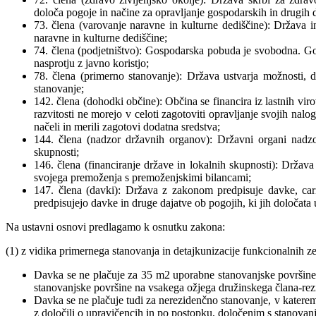
določa pogoje in načine za opravljanje gospodarskih in drugih d
73. člena (varovanje naravne in kulturne dediščine): Država i
naravne in kulturne dediščine;
74. člena (podjetništvo): Gospodarska pobuda je svobodna. Go
nasprotju z javno koristjo;
78. člena (primerno stanovanje): Država ustvarja možnosti, d
stanovanje;
142. člena (dohodki občine): Občina se financira iz lastnih vir
razvitosti ne morejo v celoti zagotoviti opravljanje svojih nal
načeli in merili zagotovi dodatna sredstva;
144. člena (nadzor državnih organov): Državni organi nadzo
skupnosti;
146. člena (financiranje države in lokalnih skupnosti): Država
svojega premoženja s premoženjskimi bilancami;
147. člena (davki): Država z zakonom predpisuje davke, car
predpisujejo davke in druge dajatve ob pogojih, ki jih določata 
Na ustavni osnovi predlagamo k osnutku zakona:
(1) z vidika primernega stanovanja in detajkunizacije funkcionalnih ze
Davka se ne plačuje za 35 m2 uporabne stanovanjske površine 
stanovanjske površine na vsakega ožjega družinskega člana-rez
Davka se ne plačuje tudi za nerezidenčno stanovanje, v katerem 
z določili o upravičencih in po postopku, določenim s stanova