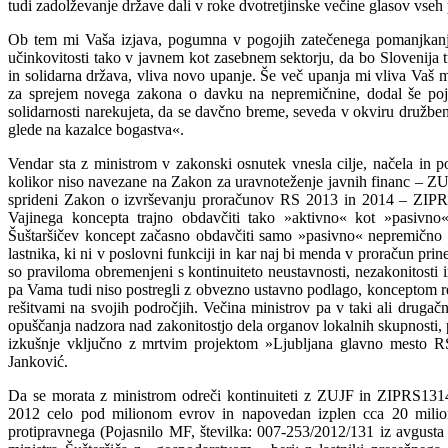
tudi zadolževanje države dali v roke dvotretjinske večine glasov vseh
Ob tem mi Vaša izjava, pogumna v pogojih zatečenega pomanjkanja 
učinkovitosti tako v javnem kot zasebnem sektorju, da bo Slovenija 
in solidarna država, vliva novo upanje. Še več upanja mi vliva Vaš m
za sprejem novega zakona o davku na nepremičnine, dodal še pojem
solidarnosti narekujeta, da se davčno breme, seveda v okviru družbe
glede na kazalce bogastva«.
Vendar sta z ministrom v zakonski osnutek vnesla cilje, načela in pog
kolikor niso navezane na Zakon za uravnoteženje javnih financ – ZU
sprideni Zakon o izvrševanju proračunov RS 2013 in 2014 – ZIPR
Vajinega koncepta trajno obdavčiti tako »aktivno« kot »pasivno
Šuštaršičev koncept začasno obdavčiti samo »pasivno« nepremično pr
lastnika, ki ni v poslovni funkciji in kar naj bi menda v proračun prin
so praviloma obremenjeni s kontinuiteto neustavnosti, nezakonitosti in
pa Vama tudi niso postregli z obvezno ustavno podlago, konceptom r
rešitvami na svojih področjih. Večina ministrov pa v taki ali drugačn
opuščanja nadzora nad zakonitostjo dela organov lokalnih skupnosti,
izkušnje vključno z mrtvim projektom »Ljubljana glavno mesto RS«
Janković.
Da se morata z ministrom odreči kontinuiteti z ZUJF in ZIPRS1314
2012 celo pod milionom evrov in napovedan izplen cca 20 milion
protipravnega (Pojasnilo MF, številka: 007-253/2012/131 iz avgusta 