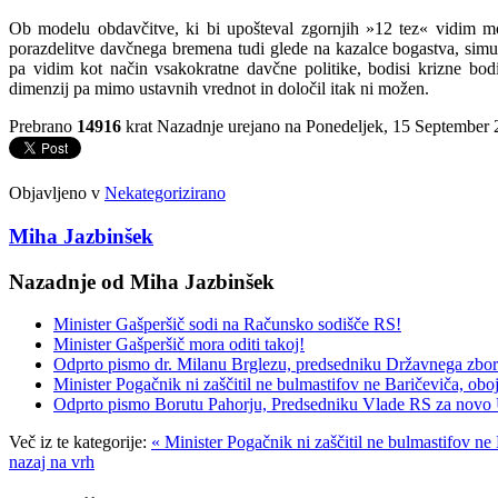
Ob modelu obdavčitve, ki bi upošteval zgornjih »12 tez« vidim mo
porazdelitve davčnega bremena tudi glede na kazalce bogastva, simul
pa vidim kot način vsakokratne davčne politike, bodisi krizne bodi
dimenzij pa mimo ustavnih vrednot in določil itak ni možen.
Prebrano
14916
krat
Nazadnje urejano na Ponedeljek, 15 September 
Objavljeno v
Nekategorizirano
Miha Jazbinšek
Nazadnje od Miha Jazbinšek
Minister Gašperšič sodi na Računsko sodišče RS!
Minister Gašperšič mora oditi takoj!
Odprto pismo dr. Milanu Brglezu, predsedniku Državnega zbo
Minister Pogačnik ni zaščitil ne bulmastifov ne Baričeviča, oboj
Odprto pismo Borutu Pahorju, Predsedniku Vlade RS za novo Un
Več iz te kategorije:
« Minister Pogačnik ni zaščitil ne bulmastifov ne 
nazaj na vrh