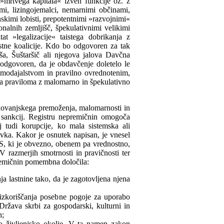
 »mrtvega kapitala« izven funkcije oz. z
mi, lizingojemalci, nemarnimi občinami,
nskimi lobisti, prepotentnimi »razvojnimi«
onalnih zemljišč, špekulativnimi velikimi
at »legalizacije« taistega dobrikanja z
stne koalicije. Kdo bo odgovoren za tak
a, Šuštaršič ali njegova jalova Davčna
odgovoren, da je obdavčenje doletelo le
jemodajalstvom in pravilno ovrednotenim,
ja praviloma z malomarno in špekulativno
novanjskega premoženja, malomarnosti in
z sankcij. Registru nepremičnin omogoča
j tudi korupcije, ko mala sistemska ali
vka. Kakor je osnutek napisan, je vnesel
RS, ki je obvezno, obenem pa vrednostno,
V razmerjih smotrnosti in pravičnosti ter
remičnin pomembna določila:
ja lastnine tako, da je zagotovljena njena
 izkoriščanja posebne pogoje za uporabo
Država skrbi za gospodarski, kulturni in
h;
vo življenjsko okolje. V ta namen zakon