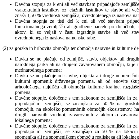
Davčna stopnja za k eni ali več stavbam pripadajoče zemljišče,
vsakokratnih lastnikov oz. etažnih lastnikov te stavbe ali ve
znaša 1,50 % vrednosti zemljišča, ovrednotenega iz naslova na
Davčna stopnja za tisti del k eni ali več stavbam pripad
funkcionalnega zemljišča ali gradbene parcele po določbah, mer
aktov, ki so veljali v času izgradnje stavbe ali več sta
ovrednotenega iz naslova namenske rabe.
(2) za gorska in hribovita območja ter območja naravne in kulturne de
Davka se ne plačuje od zemljišč, stavb, objektov ali drug
narodnega parka ali na drugem zavarovanem območju, ki je i
mednarodnega pomena;
Davka se ne plačuje od stavbe, objekta ali druge nepremični
kulturni spomenik državnega pomena, ali od enovite skupi
arheološkega najdišča ali območja kulturne krajine, razgl
pomena;
Davčne stopnje, določene s tem zakonom za zemljišča in za s
pripadajočimi zemljišči, se zmanjšajo za 50 % na gorskih
območjih, na ekološko pomembnih območjih ekosistemov, habi
drugih naravnih vrednot, zavarovanih z aktom o zavarovan
lokalnega pomena;
Davčne stopnje, določene s tem zakonom za zemljišča in za s
pripadajočimi zemljišči, se zmanjšajo za 50 % na lokacij
spomenika ali na spomeniškem območju regijskega ali lokalne