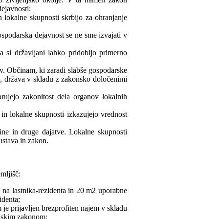
ejavnosti;
n lokalne skupnosti skrbijo za ohranjanje
spodarska dejavnost se ne sme izvajati v
a si državljani lahko pridobijo primerno
ov. Občinam, ki zaradi slabše gospodarske
og, država v skladu z zakonsko določenimi
rujejo zakonitost dela organov lokalnih
 in lokalne skupnosti izkazujejo vrednost
ine in druge dajatve. Lokalne skupnosti
ustava in zakon.
mljišč:
na lastnika-rezidenta in 20 m2 uporabne
identa;
je prijavljen brezprofiten najem v skladu
njskim zakonom;