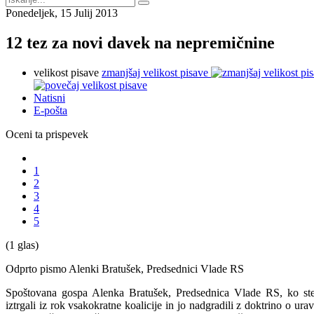
Ponedeljek, 15 Julij 2013
12 tez za novi davek na nepremičnine
velikost pisave
zmanjšaj velikost pisave
Natisni
E-pošta
Oceni ta prispevek
1
2
3
4
5
(1 glas)
Odprto pismo Alenki Bratušek, Predsednici Vlade RS
Spoštovana gospa Alenka Bratušek, Predsednica Vlade RS, ko st
iztrgali iz rok vsakokratne koalicije in jo nadgradili z doktrino o ur