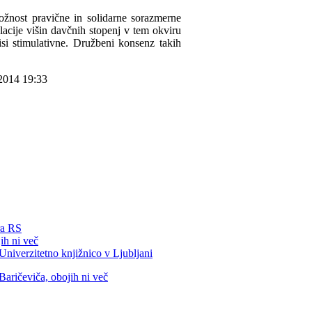
žnost pravične in solidarne sorazmerne
acije višin davčnih stopenj v tem okviru
si stimulativne. Družbeni konsenz takih
2014 19:33
ra RS
ih ni več
iverzitetno knjižnico v Ljubljani
Baričeviča, obojih ni več