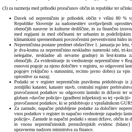
(3) za razmerja med prihodki proračunov občin in republike ter učink
Davek od nepremičnin je prihodek občin v višini 80 % vp
Republike Slovenije za nadomestitev uveljavljenih oprostite
območjih naravne in kulturne dediščine, in za finančno izrav
med regijami in med občinami ter urbanim in podeželjskim p
klimatskimi spremembami povzročenimi preventivnimi hidro in 
Nepremičnina postane predmet obdavčitve 1. januarja po letu, 
je dva-kratna za nepremičnino neskladno namenski rabi, tri-kr
nelegalne, neskladne ali nevarne gradnje) in šest-kratna
območjih. Za evidentiranje in vrednotenje nepremičnine v Regi
osnovni pogoje za njeno določitev v registru, so odgovorni la
pogojev (vključno s statusnimi, recimo javno dobro) za vpis 
oprostitve za nazaj;
Podatki se v register nepremičnin praviloma pridobivajo iz j
zemljiški kataster, kataster stavb, centralni register prebivalstv
pravočasnost podatkov so odgovorni lastniki in državni ter s
globam »davčne policije« (gradbeni inšpektorji so tej »policiji« 
pravočasnost podatkov, ki se pridobivajo z vprašalnikom GUR
Za zamude, napačne pridobljene podatke za določitev neprem
vnos podatkov v register in napačno vrednotenje zapadejo las
policije«. Zamude in napačni podatki s strani države, občin in 
in vnosu nepremičninskih premoženjskih evidenc (bilanc)
upravnemu nadzoru ministrstva za finance.